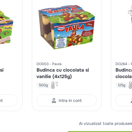
DO003
Paula
DO264
si
Budinca cu ciocolata si
Budinca
vanilie (4x125g)
ciocol
de cioc
500g
125g
nt
Intra in cont
Ai vizualizat toate produsel