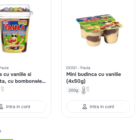
Paula
DO121
Paula
 cu vanilie si
Mini budinca cu vanilie
ata, cu bombonele
(4x50g)
olata
200g
Intra in cont
Intra in cont
e