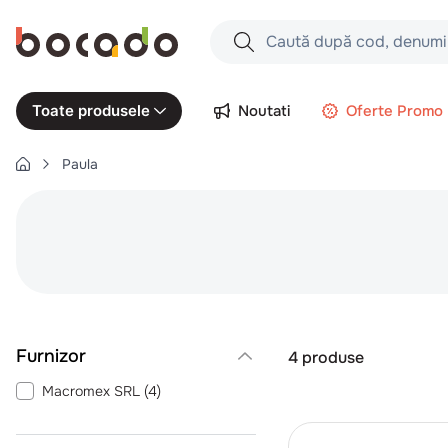
Caută după cod, denumire produs,
Căutări populare
Noutati
Oferte Promo
Toate produsele
1
.
cartofi
Paula
2
.
piept pui
3
.
pui
4
.
chifle
5
.
burger
6
.
coaste
7
.
ceafa
4
produse
8
.
aripi
Macromex SRL
(
4
)
9
.
croissant
10
.
pizza