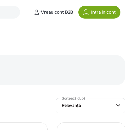
Vreau cont B2B
Intra in cont
Sortează după
Relevanță