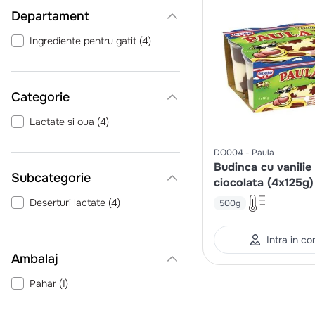
Departament
Ingrediente pentru gatit
(
4
)
Categorie
Lactate si oua
(
4
)
DO004
Paula
Budinca cu vanilie 
ciocolata (4x125g)
Deserturi lactate
(
4
)
500g
Intra in co
Ambalaj
Pahar
(
1
)