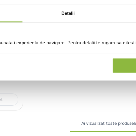
Detalii
natati experienta de navigare. Pentru detalii te rugam sa citest
atron
 Café
nt
Ai vizualizat toate produsel