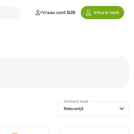
Vreau cont B2B
Intra in cont
Sortează după
Relevanță