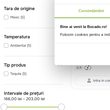
Tara de origine
Consimțământ
Mexic
(
5
)
Bine ai venit la Bocado.ro!
Folosim cookies pentru a imbu
Temperatura
Ambiental
(
5
)
SGRBDGPATRONCAF
P
Tequila Patron XO
35%
Tip produs
0.7l
Tequila
(
5
)
Intra in co
Intervale de prețuri
166,00 lei
–
203,00 lei