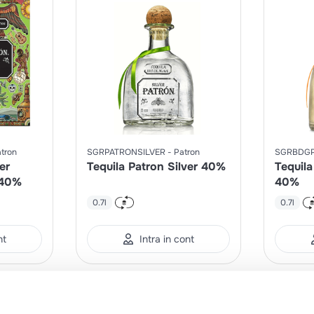
tron
SGRPATRONSILVER
Patron
SGRBDG
er
Tequila Patron Silver 40%
Tequil
 40%
40%
0.7l
0.7l
nt
Intra in cont