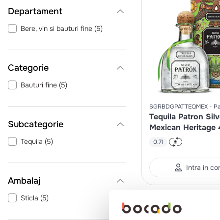
Departament
Bere, vin si bauturi fine
(
5
)
Categorie
Bauturi fine
(
5
)
SGRBDGPATTEQMEX
Pa
Tequila Patron Silv
Mexican Heritage
Tequila
(
5
)
0.7l
Intra in co
Ambalaj
Sticla
(
5
)