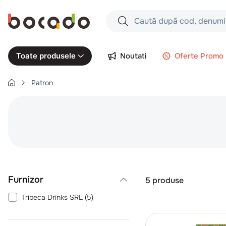
Caută după cod, denumire produs,
Căutări populare
Noutati
Oferte Promo
Toate produsele
1
.
cartofi
Patron
2
.
piept pui
3
.
pui
4
.
chifle
5
.
burger
6
.
coaste
7
.
ceafa
5
produse
8
.
aripi
Tribeca Drinks SRL
(
5
)
9
.
croissant
10
.
pizza