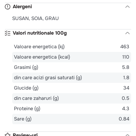
Alergeni
SUSAN, SOIA, GRAU
Valori nutritionale 100g
Valoare energetica (kj)
463
Valoare energetica (kcal)
110
Grasimi (g)
5.8
din care acizi grasi saturati (g)
1.8
Glucide (g)
34
din care zaharuri (g)
0.5
Proteine (g)
4.3
Sare (g)
0.84
Review-uri