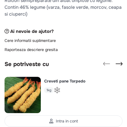
Rulouri semipreparate din aluat umplute cu legume.
10
.
pizza
Contin 46% legume (varza, fasole verde, morcov, ceapa
si ciuperci)
Ai nevoie de ajutor?
Cere informatii suplimentare
Raporteaza descriere gresita
Se potriveste cu
Creveti pane Torpedo
1kg
Intra in cont