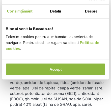
Friteuza
4-5 min * 180°C:
Consimțământ
Detalii
Despre
Preincalziti uleiul din friteuza la 180°C. Prajiti
pachetelele de primavara congelate timp de 4-5
minute.
Bine ai venit la Bocado.ro!
Tigaie
Folosim cookies pentru a imbunatati experienta de
6 min:
navigare. Pentru detalii te rugam sa citesti
Politica de
Puneti la incins cateva linguri de ulei intr-o tigaie
cookies
.
apoi adaugati produsul congelat si prajiti timp de 3
minute pe fiecare parte
Ingrediente
Accept
45% legume (varza, morcovi, ceapa, ciuperci, fasole
verde), amidon de tapioca, fidea (amidon de fasole
verde, apa, ulei de rapita, ceapa verde, zahar, sare,
usturoi, potentiator de aroma (E621), antioxidant
(E300), ghimbir, ulei de SUSAN, sos de SOIA, piper
pudra) 40% aluat (faina de GRAU, apa, sare).