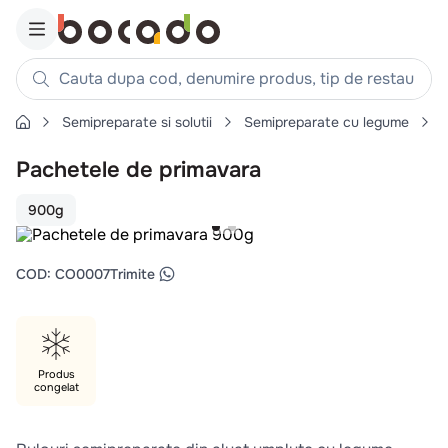
Cauta dupa cod, denumire produs, tip de restaurant, reteta
Semipreparate si solutii
Semipreparate cu legume
Căutări populare
Pachetele de primavara
1
.
cartofi
2
.
piept pui
900g
3
.
pui
4
.
chifle
COD
:
CO0007
Trimite
5
.
burger
6
.
coaste
7
.
ceafa
Produs
congelat
8
.
aripi
9
.
croissant