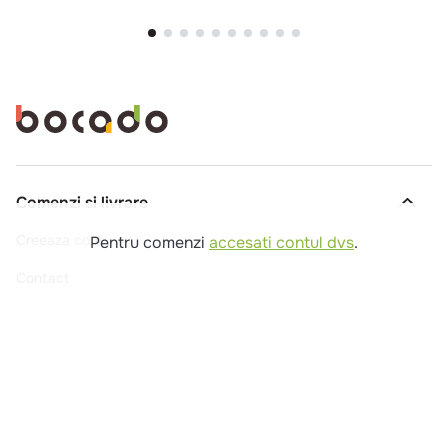
Comenzi si livrare
Creeaza cont
Pentru comenzi
accesati contul dvs
.
Contact
Intrebari frecvente
Companie
Legal