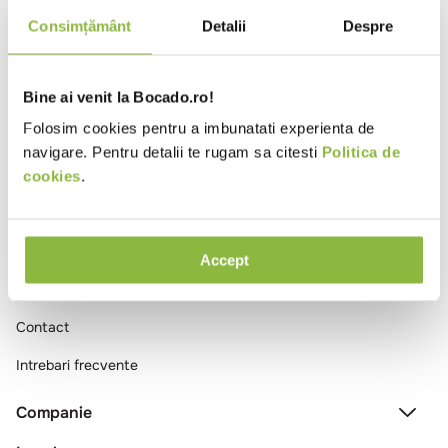
10
.
pizza
Consimțământ
Detalii
Despre
Ai vizualizat toate produsele
Bine ai venit la Bocado.ro!
Folosim cookies pentru a imbunatati experienta de
navigare. Pentru detalii te rugam sa citesti
Politica de
cookies
.
Comenzi si livrare
Accept
Creeaza cont
Contact
Intrebari frecvente
Companie