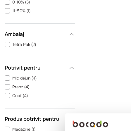
0-10%
(
3
)
11-50%
(
1
)
Ambalaj
Tetra Pak
(
2
)
Potrivit pentru
Mic dejun
(
4
)
Pranz
(
4
)
Copii
(
4
)
Produs potrivit pentru
Magazine
(
1
)