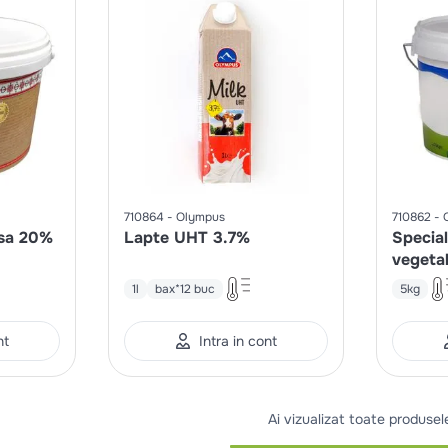
710864
Olympus
710862
sa 20%
Lapte UHT 3.7%
Special
vegeta
1l
bax*12 buc
5kg
nt
Intra in cont
Ai vizualizat toate produsel