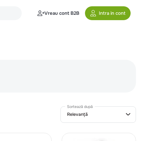
Vreau cont B2B
Intra in cont
Sortează după
Relevanță