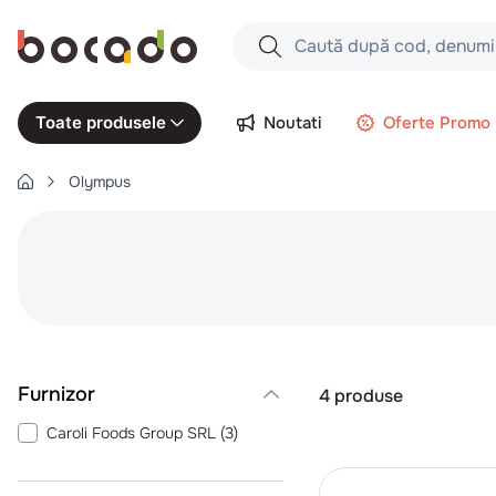
Caută după cod, denumire produs,
Căutări populare
Noutati
Oferte Promo
Toate produsele
1
.
cartofi
Olympus
2
.
piept pui
3
.
pui
4
.
chifle
5
.
burger
6
.
coaste
7
.
ceafa
4
produse
8
.
aripi
Caroli Foods Group SRL
(
3
)
9
.
croissant
10
.
pizza