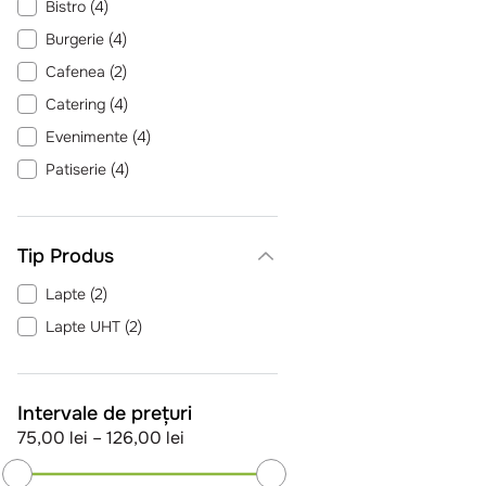
Bistro
(
4
)
Burgerie
(
4
)
Cafenea
(
2
)
Catering
(
4
)
Evenimente
(
4
)
Patiserie
(
4
)
Pizzeria
(
4
)
Trattoria
(
4
)
Tip Produs
Unitate de cazare - mic dejun
(
3
)
Lapte
(
2
)
Lapte UHT
(
2
)
Intervale de prețuri
75,00 lei
–
126,00 lei