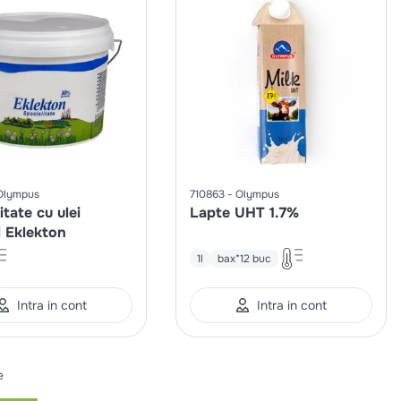
Olympus
710863
Olympus
itate cu ulei
Lapte UHT 1.7%
l Eklekton
1l
bax*12 buc
Intra in cont
Intra in cont
e