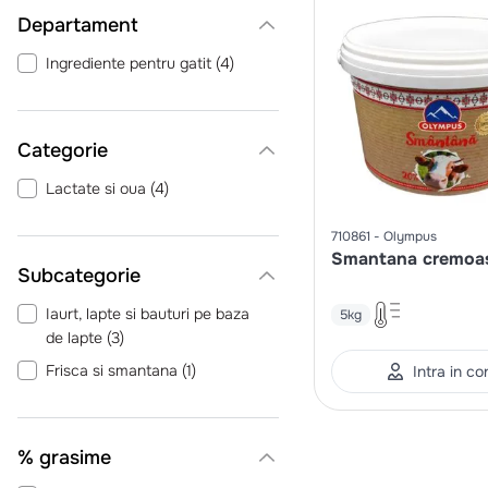
Departament
Ingrediente pentru gatit
(
4
)
Categorie
Lactate si oua
(
4
)
710861
Olympus
Smantana cremoa
Iaurt, lapte si bauturi pe baza
5kg
de lapte
(
3
)
Frisca si smantana
(
1
)
Intra in co
% grasime