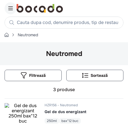
Cauta dupa cod, denumire produs, tip de restaurant, reteta
Neutromed
Căutări populare
1
.
cartofi
Neutromed
2
.
piept pui
3
.
pui
Filtrează
4
.
chifle
5
.
burger
3
produse
6
.
coaste
7
.
ceafa
HZR156
Neutromed
Gel de dus energizant
8
.
aripi
9
.
croissant
250ml
bax*12 buc