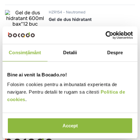
10
.
pizza
HZR154
Neutromed
Gel de dus hidratant
600ml
bax*12 buc
HZR155
Neutromed
Consimțământ
Detalii
Despre
Gel de dus si sampon 3 in 1 cu
ginseng
250ml
bax*12 buc
Bine ai venit la Bocado.ro!
Folosim cookies pentru a imbunatati experienta de
navigare. Pentru detalii te rugam sa citesti
Politica de
cookies
.
Ai vizualizat toate produsele
Accept