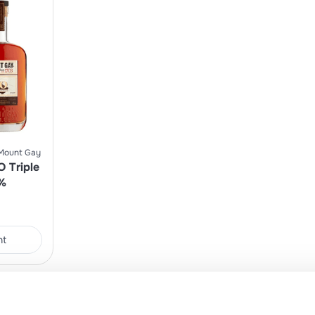
Mount Gay
 Triple
%
nt
Ai vizualizat toate produsel