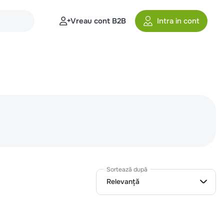
Vreau cont B2B
Intra in cont
Sortează după
Relevanță