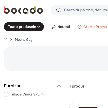
Caută după cod, denumire produs,
Căutări populare
Noutati
Oferte Promo
Toate produsele
1
.
cartofi
Mount Gay
2
.
piept pui
3
.
pui
4
.
chifle
5
.
burger
6
.
coaste
7
.
ceafa
1
produs
8
.
aripi
Tribeca Drinks SRL
(
1
)
9
.
croissant
10
.
pizza