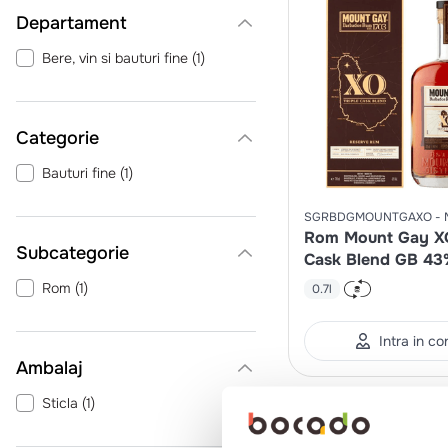
Departament
Bere, vin si bauturi fine
(
1
)
Categorie
Bauturi fine
(
1
)
SGRBDGMOUNTGAXO
Rom Mount Gay XO
Cask Blend GB 43
Rom
(
1
)
0.7l
Intra in co
Ambalaj
Sticla
(
1
)