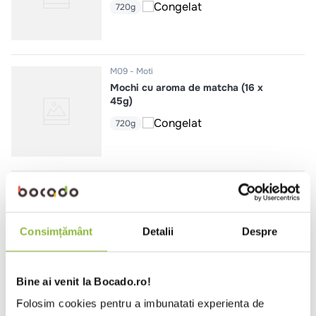
720g
M09
Moti
Mochi cu aroma de matcha (16 x
45g)
720g
M08
Moti
Mochi cu aroma de cocos cu
migdale (16 x 45g)
Consimțământ
Detalii
Despre
720g
Bine ai venit la Bocado.ro!
Folosim cookies pentru a imbunatati experienta de
M07
Moti