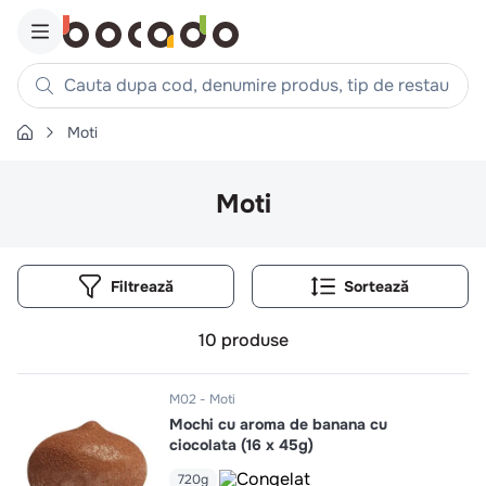
Cauta dupa cod, denumire produs, tip de restaurant, reteta
Moti
Căutări populare
1
.
cartofi
Moti
2
.
piept pui
3
.
pui
Filtrează
4
.
chifle
5
.
burger
10
produse
6
.
coaste
7
.
ceafa
M02
Moti
Mochi cu aroma de banana cu
8
.
aripi
ciocolata (16 x 45g)
9
.
croissant
720g