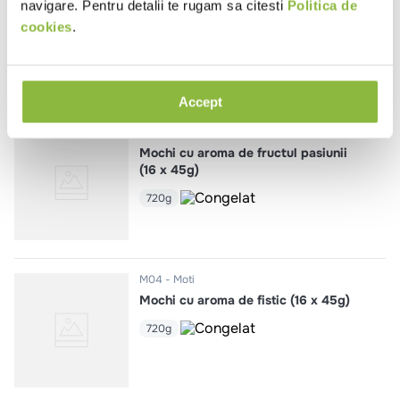
Mochi cu aroma de fructe de
navigare. Pentru detalii te rugam sa citesti
Politica de
padure (16 x 45g)
cookies
.
720g
Accept
M05
Moti
Mochi cu aroma de fructul pasiunii
(16 x 45g)
720g
M04
Moti
Mochi cu aroma de fistic (16 x 45g)
720g