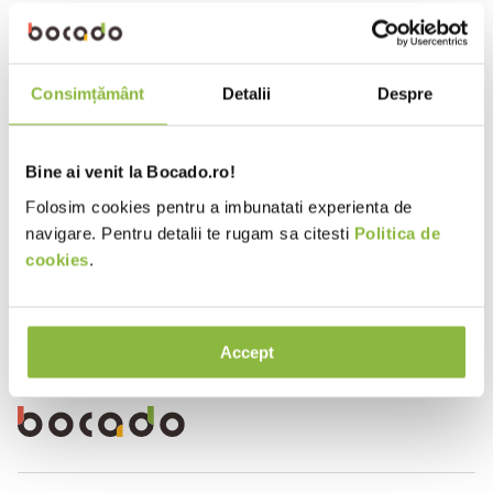
10
.
pizza
Intra in cont
Consimțământ
Detalii
Despre
BHL-104842
Mix Brands
Bicarbonat de sodiu
1kg
Bine ai venit la Bocado.ro!
Folosim cookies pentru a imbunatati experienta de
Intra in cont
navigare. Pentru detalii te rugam sa citesti
Politica de
cookies
.
Ai vizualizat toate produsele
Accept