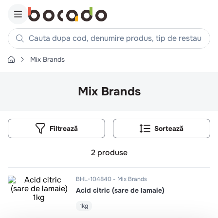
Cauta dupa cod, denumire produs, tip de restaurant, reteta
Mix Brands
Căutări populare
1
.
cartofi
Mix Brands
2
.
piept pui
3
.
pui
Filtrează
4
.
chifle
5
.
burger
2
produse
6
.
coaste
7
.
aripi
BHL-104840
Mix Brands
Acid citric (sare de lamaie)
8
.
ceafa
9
.
croissant
1kg