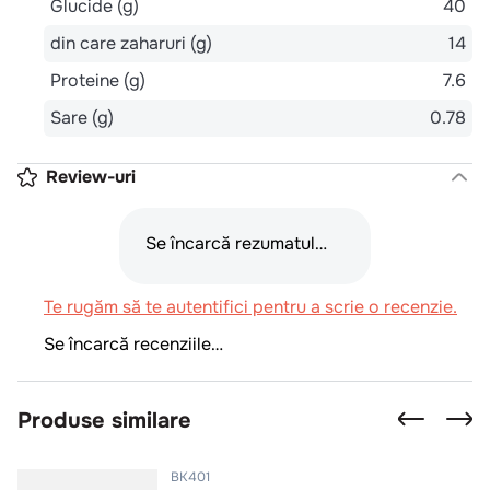
Glucide (g)
40
din care zaharuri (g)
14
Proteine (g)
7.6
Sare (g)
0.78
Review-uri
Se încarcă rezumatul…
Te rugăm să te autentifici pentru a scrie o recenzie.
Se încarcă recenziile…
Produse similare
BK401