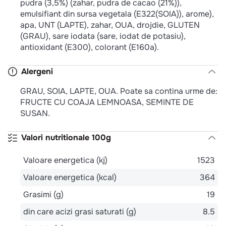
pudra (3,5%) (zahar, pudra de cacao (21%)),
emulsifiant din sursa vegetala (E322(SOIA)), arome),
apa, UNT (LAPTE), zahar, OUA, drojdie, GLUTEN
(GRAU), sare iodata (sare, iodat de potasiu),
antioxidant (E300), colorant (E160a).
Alergeni
GRAU, SOIA, LAPTE, OUA. Poate sa contina urme de:
FRUCTE CU COAJA LEMNOASA, SEMINTE DE
SUSAN.
Valori nutritionale 100g
Valoare energetica (kj)
1523
Valoare energetica (kcal)
364
Grasimi (g)
19
din care acizi grasi saturati (g)
8.5