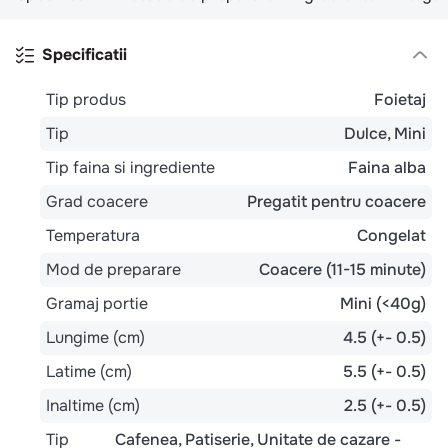
Specificatii
Tip produs
Foietaj
Tip
Dulce
Mini
Tip faina si ingrediente
Faina alba
Grad coacere
Pregatit pentru coacere
Temperatura
Congelat
Mod de preparare
Coacere (11-15 minute)
Gramaj portie
Mini (<40g)
Lungime (cm)
4.5 (+- 0.5)
Latime (cm)
5.5 (+- 0.5)
Inaltime (cm)
2.5 (+- 0.5)
Tip
Cafenea
Patiserie
Unitate de cazare -