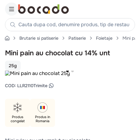
Cauta dupa cod, denumire produs, tip de restaurant, reteta
Brutarie si patiserie
Patiserie
Foietaje
Mini pai
Căutări populare
Mini pain au chocolat cu 14% unt
1
.
cartofi
2
.
piept pui
25g
3
.
pui
4
.
chifle
COD
:
LLR2110
Trimite
5
.
burger
6
.
coaste
7
.
ceafa
Produs
Produs in
congelat
Romania
8
.
aripi
9
.
croissant