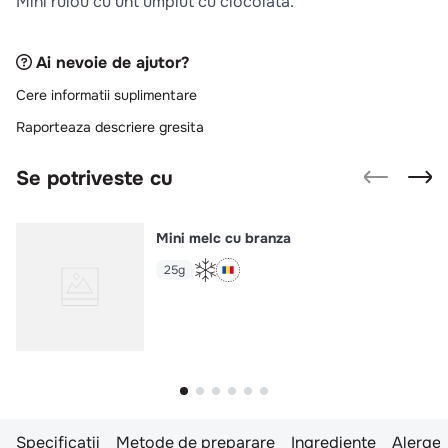
Mini rulou cu unt umplut cu ciocolata.
10
.
pizza
Ai nevoie de ajutor?
Cere informatii suplimentare
Raporteaza descriere gresita
Se potriveste cu
Mini melc cu branza
25g
Specificatii
Metode de preparare
Ingrediente
Alergen