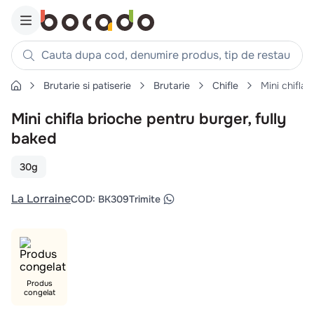
Cauta dupa cod, denumire produs, tip de restaurant, reteta
Brutarie si patiserie
Brutarie
Chifle
Mini chifla 
Căutări populare
Mini chifla brioche pentru burger, fully
1
.
cartofi
baked
2
.
piept pui
3
.
pui
30g
4
.
chifle
La Lorraine
COD
:
BK309
Trimite
5
.
burger
6
.
coaste
7
.
ceafa
8
.
aripi
Produs
congelat
9
.
croissant