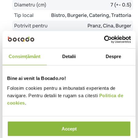
Diametru (cm)
7 (+- 0.5)
Tip local
Bistro
Burgerie
Catering
Trattoria
Potrivit pentru
Pranz
Cina
Burger
Metode de preparare
Doar decongelare
Consimțământ
Detalii
Despre
Produsul se lasa la decongelat, temperatura 22°C,
timp de 30 minute.
Bine ai venit la Bocado.ro!
Ingrediente
Folosim cookies pentru a imbunatati experienta de
navigare. Pentru detalii te rugam sa citesti
Politica de
Faina de GRAU, apa, drojdie, ulei de rapita, zahar,
ZER praf (LAPTE), sare iodata (sare, iodat de
cookies
.
potasiu), LAPTE praf degresat, sirop de zahar
invertit cristalizat, GLUTEN (GRAU), emulsifiant
(stearoil-2—lactilat de calciu), agent de ingrosare
Accept
(guma guar), LACTOZA, protein din LAPTE, proteina
vegetala (mazare), antioxidant (acid ascorbic),