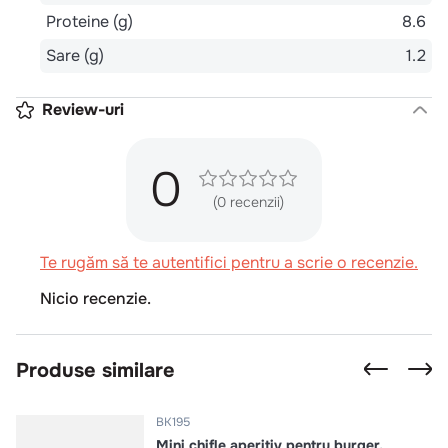
Proteine (g)
8.6
Sare (g)
1.2
Review-uri
0
(0 recenzii)
Te rugăm să te autentifici pentru a scrie o recenzie.
Nicio recenzie.
Produse similare
BK195
Mini chifle aperitiv pentru burger,