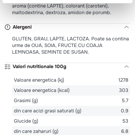
aroma (contine LAPTE), colorant (caroteni),
maltodextrina, dextroza, amidon de porumb.
Alergeni
GLUTEN, GRAU, LAPTE, LACTOZA. Poate sa contina
urme de OUA, SOIA, FRUCTE CU COAJA
LEMNOASA, SEMINTE DE SUSAN.
Valori nutritionale 100g
Valoare energetica (kj)
1278
Valoare energetica (kcal)
303
Grasimi (g)
5.7
din care acizi grasi saturati (g)
0.9
Glucide (g)
53
din care zaharuri (g)
6.8