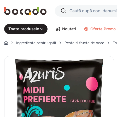
Caută după cod, denumire produs,
Căutări populare
Noutati
Oferte Promo
Toate produsele
1
.
cartofi
Ingrediente pentru gatit
Peste si fructe de mare
Fr
2
.
piept pui
3
.
pui
4
.
chifle
5
.
burger
6
.
coaste
7
.
ceafa
8
.
aripi
9
.
croissant
10
.
pizza