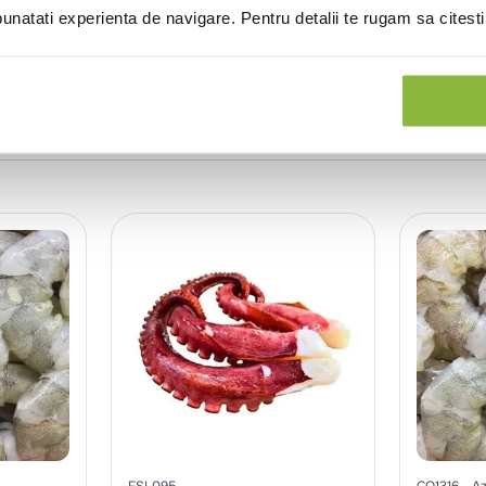
natati experienta de navigare. Pentru detalii te rugam sa citest
FSL095
CO1316
Az