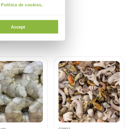
i
Politica de cookies
.
Accept
uris
CO1102