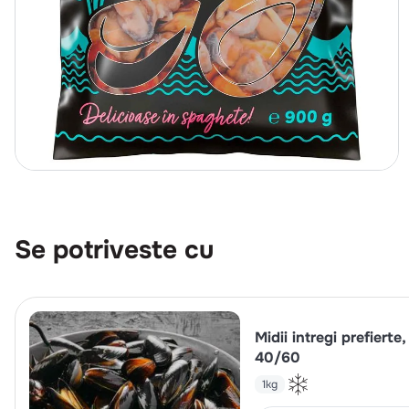
Se potriveste cu
Midii intregi prefierte,
40/60
1kg