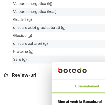
Valoare energetica (kj)
Valoare energetica (kcal)
Grasimi (g)
din care acizi grasi saturati (g)
Glucide (g)
din care zaharuri (g)
Proteine (g)
Sare (g)
Review-uri
Consimțământ
0
Bine ai venit la Bocado.ro!