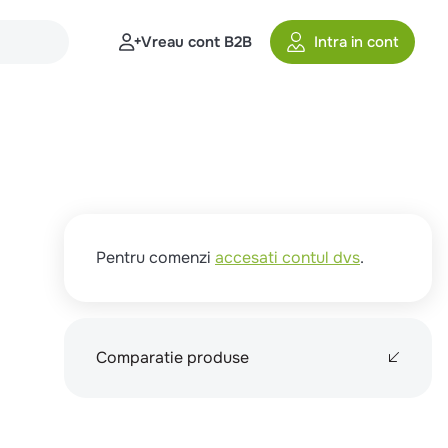
Vreau cont B2B
Intra in cont
Pentru comenzi
accesati contul dvs
.
Comparatie produse