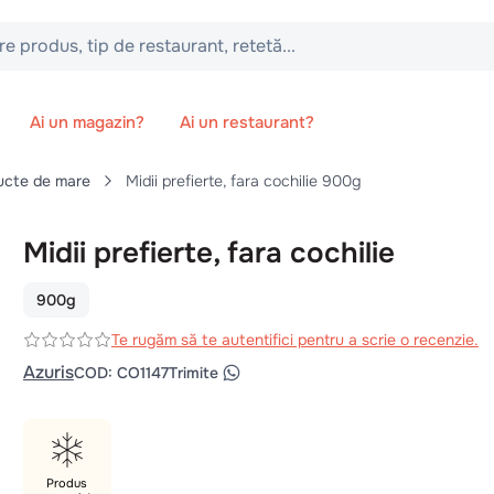
 tip de restaurant, retetă...
Ai un magazin?
Ai un restaurant?
ucte de mare
Midii prefierte, fara cochilie 900g
Midii prefierte, fara cochilie
900g
Te rugăm să te autentifici pentru a scrie o recenzie.
Azuris
COD
:
CO1147
Trimite
Produs