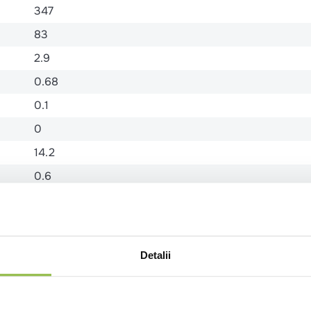
347
83
2.9
0.68
0.1
0
14.2
0.6
Detalii
(0 recenzii)