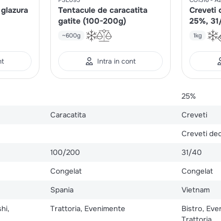
 glazura
Tentacule de caracatita
Creveti 
gatite (100-200g)
25%, 31
~600g
1kg
nt
Intra in cont
25%
Caracatita
Creveti
Creveti dec
100/200
31/40
Congelat
Congelat
Spania
Vietnam
hi,
Trattoria, Evenimente
Bistro, Eve
Trattoria