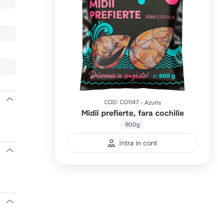
COD
:
CO1147
Azuris
Midii prefierte, fara cochilie
900g
Intra in cont