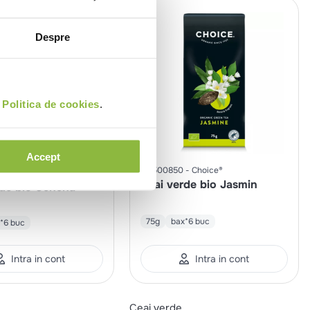
Despre
i
Politica de cookies
.
Accept
CH500850
Choice®
Choice®
Ceai verde bio Jasmin
rde bio Sencha
75g
bax*6 buc
*6 buc
Intra in cont
Intra in cont
Ceai verde