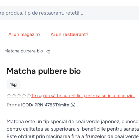
 tip de restaurant, retetă...
Ai un magazin?
Ai un restaurant?
Matcha pulbere bio 1kg
Matcha pulbere bio
1kg
Te rugăm să te autentifici pentru a scrie o recenzie.
Pronat
COD
:
PRN14786
Trimite
Matcha este un tip special de ceai verde japonez, cunosc
pentru calitatea sa superioara si beneficiile pentru sanata
Este obtinut prin macinarea fina a frunzelor de ceai verde