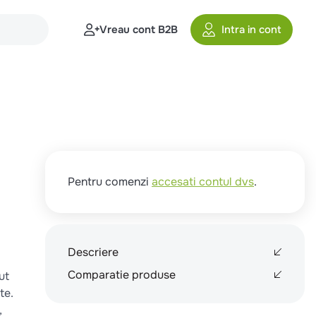
Vreau cont B2B
Intra in cont
Pentru comenzi
accesati contul dvs
.
Descriere
Comparatie produse
ut
te.
,