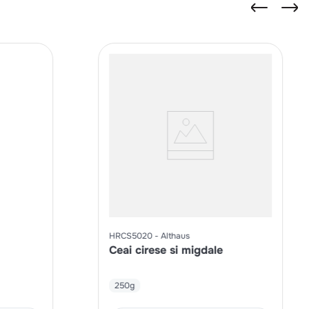
HRCS5020
Althaus
Ceai cirese si migdale
250g