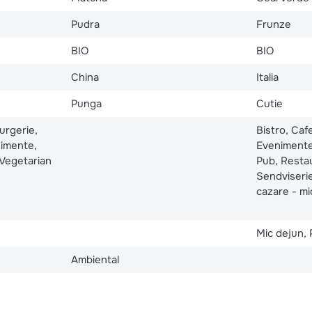
Pudra
Frunze
BIO
BIO
China
Italia
Punga
Cutie
Burgerie,
Bistro, Caf
nimente,
Evenimente,
Vegetarian
Pub, Resta
Sendviserie
cazare - mi
Mic dejun, 
Ambiental