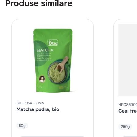
Produse similare
BHL-954
Obio
HRCS500
Matcha pudra, bio
Ceai fr
60g
250g