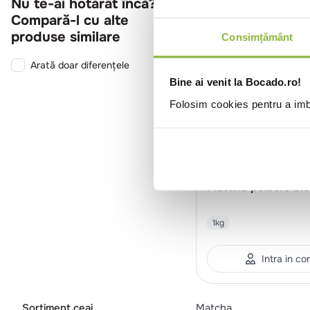
Nu te-ai hotărât încă?
Compară-l cu alte
produse similare
Consimțământ
Arată doar diferențele
Bine ai venit la Bocado.ro!
Folosim cookies pentru a imbu
PRN14786
Pronat
Matcha pulbere bio
1kg
Intra in co
Sortiment ceai
Matcha