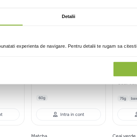
Detalii
natati experienta de navigare. Pentru detalii te rugam sa citest
BHL-954
Obio
CH501050
Matcha pudra, bio
Ceai ve
60g
75g
bax
nt
Intra in cont
Matcha
Ceai verde