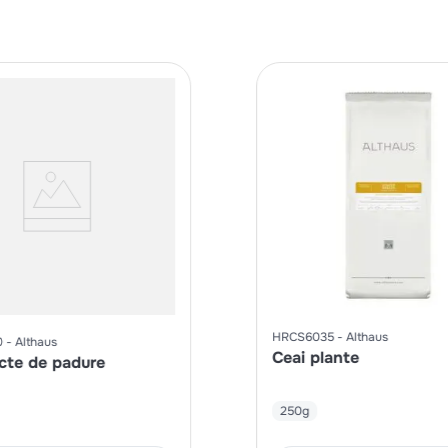
HRCS6035
Althaus
0
Althaus
Ceai plante
ucte de padure
250g