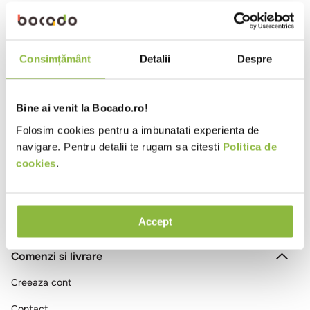
10
.
pizza
SGRMARTELLXO
Martell
Coniac Martell XO Gift Box 40%
Consimțământ
Detalii
Despre
0.7l
Bine ai venit la Bocado.ro!
Ai vizualizat toate produsele
Folosim cookies pentru a imbunatati experienta de
navigare. Pentru detalii te rugam sa citesti
Politica de
cookies
.
Accept
Comenzi si livrare
Creeaza cont
Contact