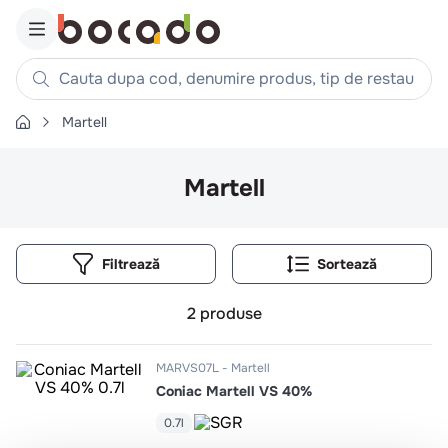
Cauta dupa cod, denumire produs, tip de restaurant, reteta
Martell
Căutări populare
1
.
cartofi
Martell
2
.
piept pui
3
.
pui
Filtrează
4
.
chifle
5
.
burger
2
produse
6
.
coaste
7
.
ceafa
MARVS07L
Martell
Coniac Martell VS 40%
8
.
aripi
9
.
croissant
0.7l