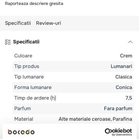
10
.
pizza
Raporteaza descriere gresita
Specificatii
Review-uri
Specificatii
Culoare
Crem
Tip produs
Lumanari
Tip lumanare
Clasica
Forma lumanare
Conica
Timp de ardere (h)
7,5
Parfum
Fara parfum
Material
Alte materiale ceroase
Parafina
Lungime (cm)
24,5