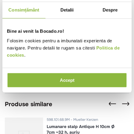
Latime (cm)
2,2
Consimțământ
Detalii
Despre
Inaltime (cm)
2,2
Diametru (cm)
2,2
Bine ai venit la Bocado.ro!
Review-uri
Folosim cookies pentru a imbunatati experienta de
navigare. Pentru detalii te rugam sa citesti
Politica de
cookies
.
Se încarcă rezumatul…
Te rugăm să te autentifici pentru a scrie o recenzie.
Accept
Se încarcă recenziile…
Produse similare
598.101.68.9M
Mueller Kerzen
Lumanare stalp Antique H 10cm Ø
7cm ~32 h, auriu