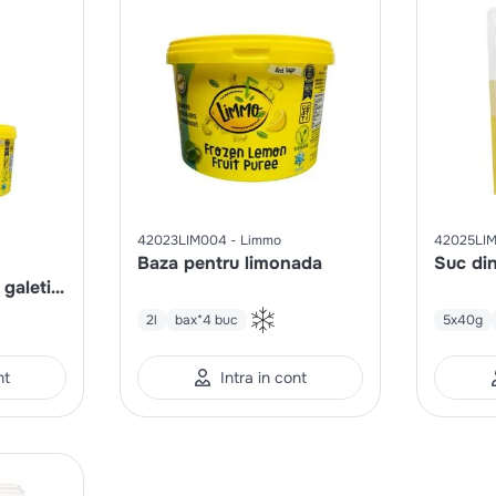
42023LIM004
Limmo
42025LI
Baza pentru limonada
Suc din
 galeti x
ada 2l
2l
bax*4 buc
5x40g
nt
Intra in cont