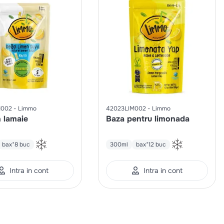
M002
Limmo
42023LIM002
Limmo
 lamaie
Baza pentru limonada
bax*8 buc
300ml
bax*12 buc
Intra in cont
Intra in cont