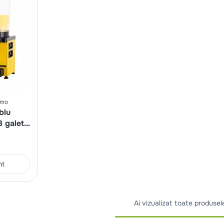
mmo
blu
 galeti
nada 2l
nt
Ai vizualizat toate produsel