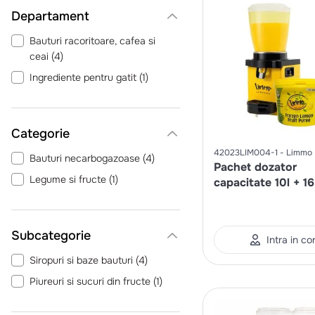
Departament
Bauturi racoritoare, cafea si
ceai
(
4
)
Ingrediente pentru gatit
(
1
)
Categorie
42023LIM004-1
Limmo
Bauturi necarbogazoase
(
4
)
Pachet dozator
Legume si fructe
(
1
)
capacitate 10l + 16
Baza pentru limon
Intra in co
Siropuri si baze bauturi
(
4
)
Piureuri si sucuri din fructe
(
1
)