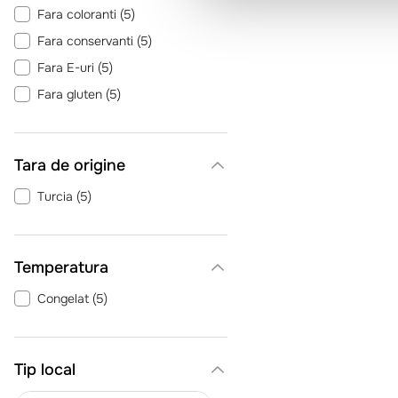
Fara coloranti
(
5
)
Fara conservanti
(
5
)
Fara E-uri
(
5
)
Fara gluten
(
5
)
Fara GMO
(
5
)
Fara lactoza
(
5
)
Tara de origine
Vegetarian
(
5
)
Turcia
(
5
)
Temperatura
Congelat
(
5
)
Tip local