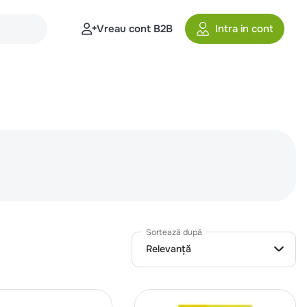
Vreau cont B2B
Intra in cont
Sortează după
Relevanță