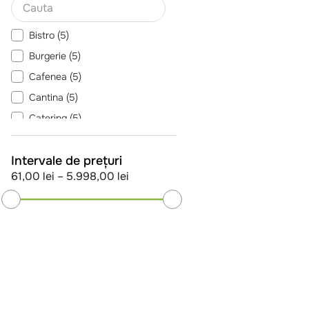
Bistro
(
5
)
Burgerie
(
5
)
Cafenea
(
5
)
Cantina
(
5
)
Catering
(
5
)
Cofetarie
(
5
)
Intervale de prețuri
Evenimente
(
5
)
61,00 lei
–
5.998,00 lei
Patiserie
(
5
)
Pizzeria
(
5
)
Pub
(
5
)
Vezi încă 6