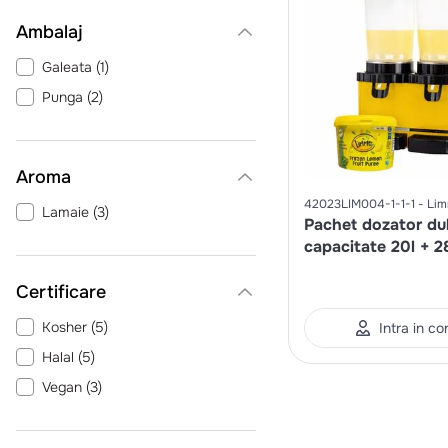
Ambalaj
Galeata
(
1
)
Punga
(
2
)
Aroma
42023LIM004-1-1-1
Li
Lamaie
(
3
)
Pachet dozator du
capacitate 20l + 28
x Baza pentru limo
Certificare
Kosher
(
5
)
Intra in co
Halal
(
5
)
Vegan
(
3
)