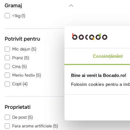
Gramaj
<1kg
(
1
)
Potrivit pentru
Mic dejun
(
5
)
Consimțământ
Pranz
(
5
)
Cina
(
5
)
Meniu festiv
(
5
)
Bine ai venit la Bocado.ro!
Copii
(
4
)
Folosim cookies pentru a imbu
Proprietati
De post
(
5
)
Fara arome artificiale
(
5
)