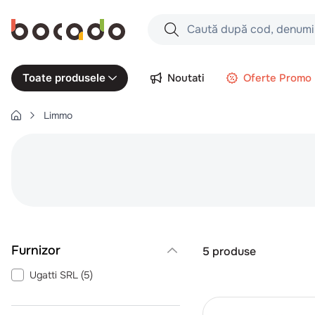
Caută după cod, denumire produs,
Căutări populare
Noutati
Oferte Promo
Toate produsele
1
.
cartofi
Limmo
2
.
piept pui
3
.
pui
4
.
chifle
5
.
coaste
6
.
burger
7
.
aripi
5
produse
8
.
ceafa
Ugatti SRL
(
5
)
9
.
croissant
10
.
pizza