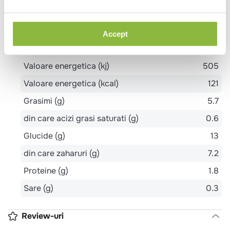
guma xantanica, extracte de condimente: boia de
ardei, turmeric
Accept
Valori nutritionale 100g
Valoare energetica (kj)
505
Valoare energetica (kcal)
121
Grasimi (g)
5.7
din care acizi grasi saturati (g)
0.6
Glucide (g)
13
din care zaharuri (g)
7.2
Proteine (g)
1.8
Sare (g)
0.3
Review-uri