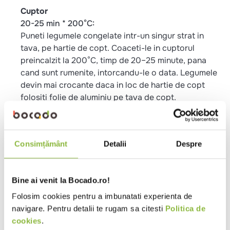
Cuptor
20-25 min * 200°C:
Puneti legumele congelate intr-un singur strat in
tava, pe hartie de copt. Coaceti-le in cuptorul
preincalzit la 200°C, timp de 20–25 minute, pana
cand sunt rumenite, intorcandu-le o data. Legumele
devin mai crocante daca in loc de hartie de copt
folositi folie de aluminiu pe tava de copt.
Friteuza
3-4 min * 175°C:
Prajiti legumele congelate timp de 3–4 minute in
Consimțământ
Detalii
Despre
uleiul preincalzit la 175°C.
Ingrediente
Bine ai venit la Bocado.ro!
Morcovi 52%, pastarnac 34%, ulei de floarea
Folosim cookies pentru a imbunatati experienta de
soarelui, orez si faina de porumb, amidon de cartof
navigare. Pentru detalii te rugam sa citesti
Politica de
modificat, dextrina de cartofi, sare, agenti de
cookies
.
crestere: difosfati si carbonati de sodiu, stabilizator: