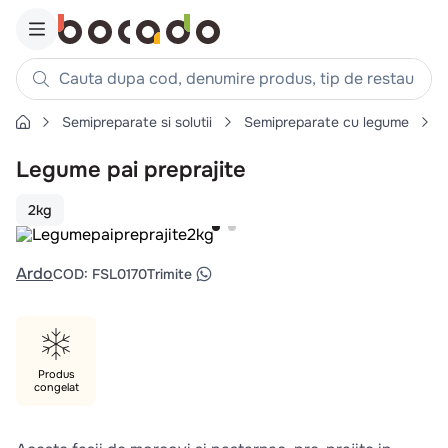
Cauta dupa cod, denumire produs, tip de restaurant, reteta
Semipreparate si solutii
Semipreparate cu legume
L
Căutări populare
Legume pai preprajite
1
.
cartofi
2
.
piept pui
2kg
3
.
pui
4
.
chifle
Ardo
COD
:
FSL0170
Trimite
5
.
burger
6
.
coaste
7
.
aripi
Produs
congelat
8
.
ceafa
9
.
croissant