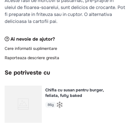
Aceste fasii de morcovi si pastarnac, pre-prajite in
10
.
pizza
uleiul de floarea-soarelui, sunt delicios de crocante. Pot
fi preparate in friteuza sau in cuptor. O alternativa
delicioasa la cartofii pai.
Ai nevoie de ajutor?
Cere informatii suplimentare
Raporteaza descriere gresita
Se potriveste cu
Chifla cu susan pentru burger,
feliata, fully baked
86g