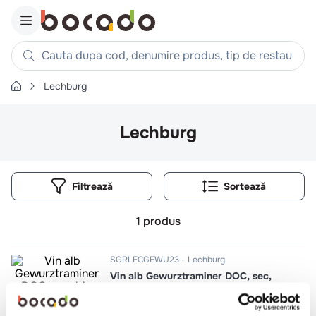
Cauta dupa cod, denumire produs, tip de restaurant, reteta
Lechburg
Căutări populare
1
.
cartofi
Lechburg
2
.
piept pui
3
.
pui
Filtrează
4
.
chifle
5
.
burger
1
produs
6
.
coaste
7
.
aripi
SGRLECGEWU23
Lechburg
Vin alb Gewurztraminer DOC, sec,
8
.
ceafa
bio
9
.
croissant
0.75l