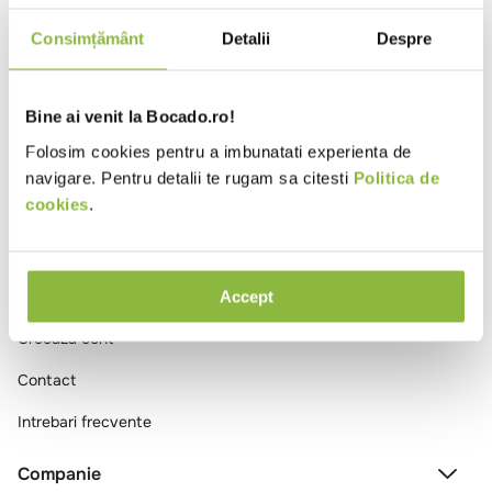
10
.
pizza
Consimțământ
Detalii
Despre
Ai vizualizat toate produsele
Bine ai venit la Bocado.ro!
Folosim cookies pentru a imbunatati experienta de
navigare. Pentru detalii te rugam sa citesti
Politica de
cookies
.
Comenzi si livrare
Accept
Creeaza cont
Contact
Intrebari frecvente
Companie