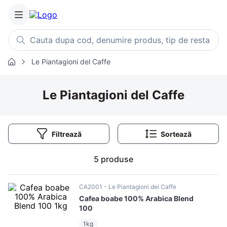
Cauta dupa cod, denumire produs, tip de restaurant, retet
Le Piantagioni del Caffe
Căutări populare
1
.
cartofi
Le Piantagioni del Caffe
2
.
piept pui
3
.
pui
Filtrează
4
.
chifle
5
.
burger
5
produse
6
.
coaste
7
.
aripi
CA2001
Le Piantagioni del Caffe
Cafea boabe 100% Arabica Blend
8
.
ceafa
100
9
.
croissant
1kg