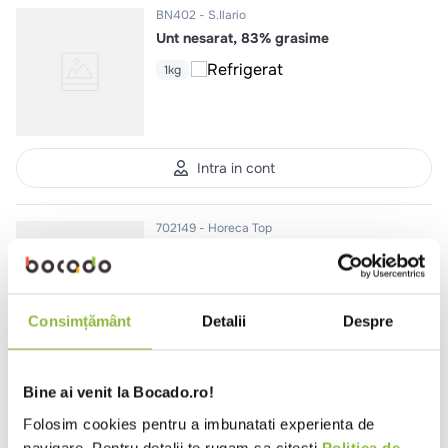
BN402
S.Ilario
Unt nesarat, 83% grasime
1kg
Intra in cont
702149
Horeca Top
Unt 82% grasime
5kg
Consimțământ
Detalii
Despre
Intra in cont
Bine ai venit la Bocado.ro!
Folosim cookies pentru a imbunatati experienta de
EB2315
Le Ife Tartufi
navigare. Pentru detalii te rugam sa citesti
Politica de