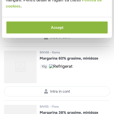
Unt clarifiat cu trufe albe
cookies
.
480g
Accept
Intra in cont
BN148
Rama
Margarina 60% grasime, minidoze
10g
Intra in cont
BN155
Flora
Margarina 38% grasime, minidoze