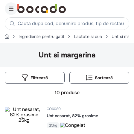
Cauta dupa cod, denumire produs, tip de restaurant, reteta
Ingrediente pentru gatit
Lactate si oua
Unt si marg
Căutări populare
1
.
cartofi
Unt si margarina
2
.
piept pui
3
.
pui
Filtrează
4
.
chifle
5
.
burger
10
produse
6
.
coaste
7
.
ceafa
CO6080
Unt nesarat, 82% grasime
8
.
aripi
25kg
9
.
croissant