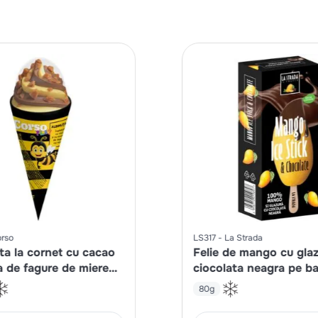
rso
LS317
La Strada
ta la cornet cu cacao
Felie de mango cu gla
a de fagure de miere
ciocolata neagra pe ba
binuta
80g