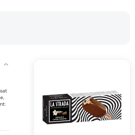
sat
e,
nt: