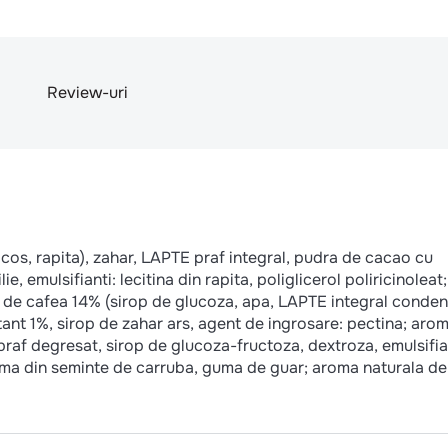
Review-uri
os, rapita), zahar, LAPTE praf integral, pudra de cacao cu
, emulsifianti: lecitina din rapita, poliglicerol poliricinoleat;
de cafea 14% (sirop de glucoza, apa, LAPTE integral conden
tant 1%, sirop de zahar ars, agent de ingrosare: pectina; arom
 praf degresat, sirop de glucoza-fructoza, dextroza, emulsifia
: guma din seminte de carruba, guma de guar; aroma naturala de