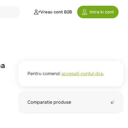
Vreau cont B2B
Intra in cont
na
Pentru comenzi
accesati contul dvs
.
Comparatie produse