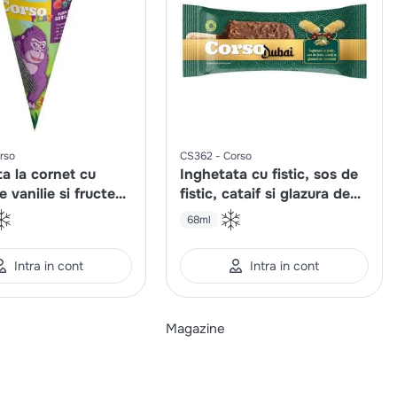
rso
CS362
Corso
a la cornet cu
Inghetata cu fistic, sos de
 vanilie si fructe
fistic, cataif si glazura de
e Play Gorilla
ciocolata
68ml
Intra in cont
Intra in cont
Magazine