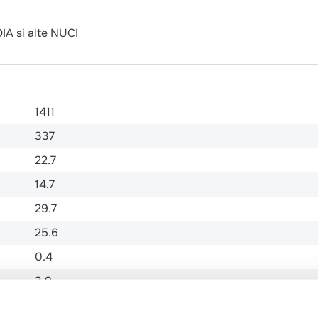
A si alte NUCI
1411
337
22.7
14.7
29.7
25.6
0.4
3.9
0.24