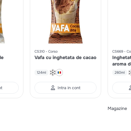
CS310
Corso
CS669
Co
de
Vafa cu inghetata de cacao
Inghetat
aroma de
de padur
124ml
260ml
nt
Intra in cont
Magazine