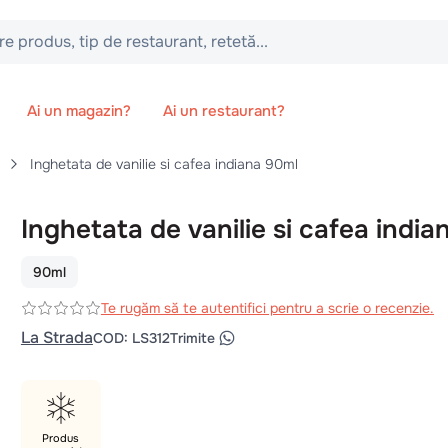
 tip de restaurant, retetă...
Ai un magazin?
Ai un restaurant?
Inghetata de vanilie si cafea indiana 90ml
Inghetata de vanilie si cafea india
90ml
Te rugăm să te autentifici pentru a scrie o recenzie.
La Strada
COD
:
LS312
Trimite
Produs