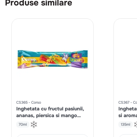
Produse similare
CS365
Corso
CS367
Co
Inghetata cu fructul pasiunii,
Ingheta
ananas, piersica si mango
si arom
Play Unicorn
Play Al
70ml
135ml