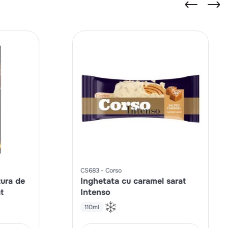
CS683
Corso
zura de
Inghetata cu caramel sarat
t
Intenso
110ml