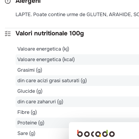
Alergeni
LAPTE. Poate contine urme de GLUTEN, ARAHIDE, SOI
Valori nutritionale 100g
Valoare energetica (kj)
Valoare energetica (kcal)
Grasimi (g)
din care acizi grasi saturati (g)
Glucide (g)
din care zaharuri (g)
Fibre (g)
Proteine (g)
Sare (g)