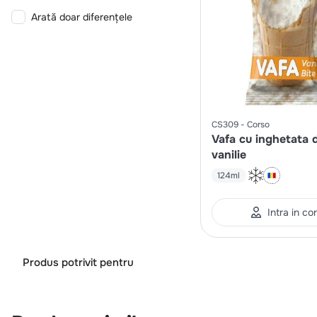
Arată doar diferențele
CS309
Corso
Vafa cu inghetata 
vanilie
124ml
Intra in co
Produs potrivit pentru