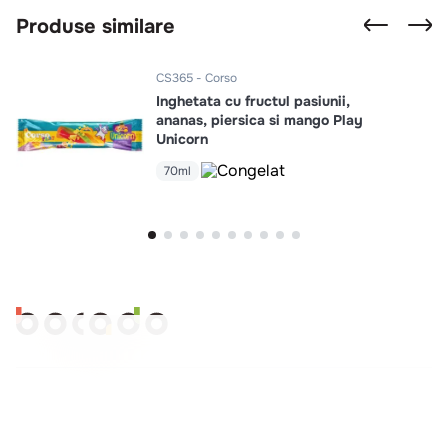
Produse similare
CS365
Corso
Inghetata cu fructul pasiunii,
ananas, piersica si mango Play
Unicorn
70ml
Comenzi si livrare
Creeaza cont