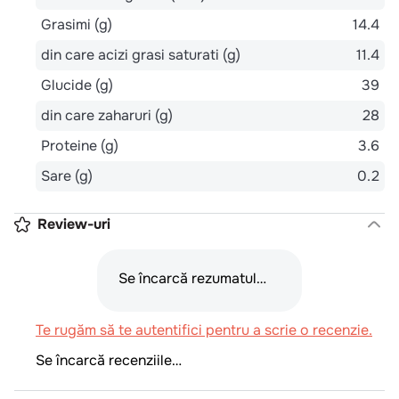
Grasimi (g)
14.4
din care acizi grasi saturati (g)
11.4
Glucide (g)
39
din care zaharuri (g)
28
Proteine (g)
3.6
Sare (g)
0.2
Review-uri
Se încarcă rezumatul…
Te rugăm să te autentifici pentru a scrie o recenzie.
Se încarcă recenziile…