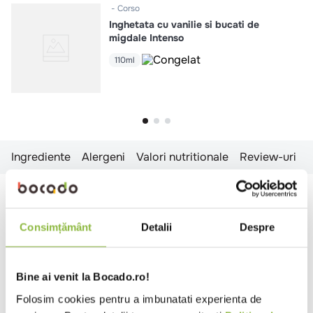
Corso
Inghetata cu vanilie si bucati de
migdale Intenso
110ml
Ingrediente
Alergeni
Valori nutritionale
Review-uri
Ingrediente
Inghetata cu aroma de caramel (56,4%) (LAPTE praf
Consimțământ
Detalii
Despre
degresat reconstituit, zahar, ulei de cocos, LAPTE
praf degresat, caramel (zahar, apa), emulsifiant:
mono- si digliceride ale acizilor grasi; stabilizatori:
Bine ai venit la Bocado.ro!
guma din seminte de carruba, guma de guar; aroma,
Folosim cookies pentru a imbunatati experienta de
sare), sos de caramel (20%) (sirop de glucoza, apa,