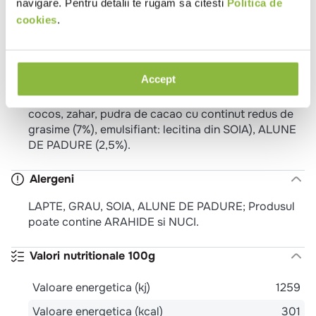
navigare. Pentru detalii te rugam sa citesti
Politica de
LAPTE condensat indulcit (LAPTE integral, zahar),
sirop de glucoza – fructoza, ulei de cocos, agent de
cookies
.
ingrosare: amidon de porumb modificat, alginat de
sodiu; sare, aroma, emulsifiant: fosfat disodic),
cornet de napolitana (14.1%) (faina de GRAU, zahar,
Accept
ulei de cocos, emulsifiant: lecitina din SOIA; sare,
caramel (zahar, apa)), glazura de cacao (7%) (ulei de
cocos, zahar, pudra de cacao cu continut redus de
grasime (7%), emulsifiant: lecitina din SOIA), ALUNE
DE PADURE (2,5%).
Alergeni
LAPTE, GRAU, SOIA, ALUNE DE PADURE; Produsul
poate contine ARAHIDE si NUCI.
Valori nutritionale 100g
Valoare energetica (kj)
1259
Valoare energetica (kcal)
301