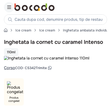
Cauta dupa cod, denumire produs, tip de restaurant, reteta
Ice cream
Ice cream
Inghetata ambalata individual
Căutări populare
Inghetata la cornet cu caramel Intenso
1
.
cartofi
2
.
piept pui
110ml
3
.
pui
4
.
chifle
Corso
COD
:
CS342
Trimite
5
.
burger
6
.
coaste
7
.
ceafa
8
.
aripi
Produs
congelat
9
.
croissant