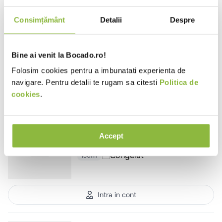
LS316
La Strada
Consimțământ
Detalii
Despre
Felie de mango pe bat
70g
Bine ai venit la Bocado.ro!
Folosim cookies pentru a imbunatati experienta de
navigare. Pentru detalii te rugam sa citesti
Politica de
Intra in cont
cookies
.
CS347
Corso
Inghetata la cornet cu vata de
Accept
zahar si zmeura Play Flamingo
130ml
Intra in cont