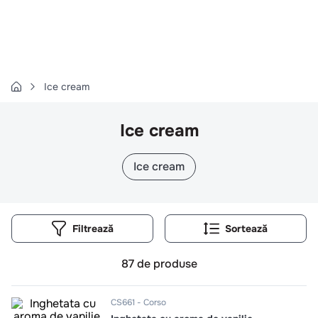
Căutări populare
1
.
cartofi
2
.
piept pui
3
.
pui
Ice cream
4
.
chifle
Ice cream
5
.
burger
6
.
coaste
Ice cream
7
.
aripi
8
.
ceafa
9
.
croissant
Filtrează
10
.
pizza
87
de produse
CS661
Corso