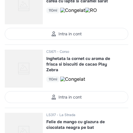
cafea cu lapte si caramel sarat
110ml
Intra in cont
CS671
Corso
Inghetata la cornet cu aroma de
frisca si biscuiti de cacao Play
Zebra
110ml
Intra in cont
LS317
La Strada
Felie de mango cu glazura de
ciocolata neagra pe bat