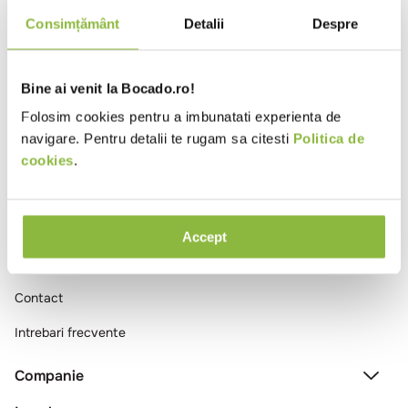
10
.
pizza
Consimțământ
Detalii
Despre
Ai vizualizat toate produsele
Bine ai venit la Bocado.ro!
Folosim cookies pentru a imbunatati experienta de
navigare. Pentru detalii te rugam sa citesti
Politica de
cookies
.
Comenzi si livrare
Accept
Creeaza cont
Contact
Intrebari frecvente
Companie