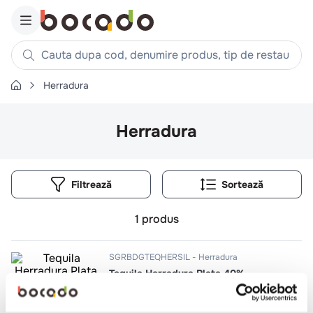
Cauta dupa cod, denumire produs, tip de restaurant, reteta
Herradura
Căutări populare
1
.
cartofi
Herradura
2
.
piept pui
3
.
pui
Filtrează
4
.
chifle
5
.
burger
1
produs
6
.
coaste
7
.
aripi
SGRBDGTEQHERSIL
Herradura
Tequila Herradura Plata 40%
8
.
ceafa
9
.
croissant
0.7l