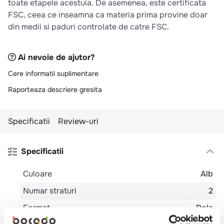
toate etapele acestuia. De asemenea, este certificata
10
.
pizza
FSC, ceea ce inseamna ca materia prima provine doar
din medii si paduri controlate de catre FSC.
Ai nevoie de ajutor?
Cere informatii suplimentare
Raporteaza descriere gresita
Specificatii
Review-uri
Specificatii
Culoare
Alb
Numar straturi
2
Format
Rola