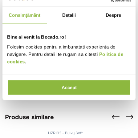
Tip produs
Hartie igienica
Parfum
Fara parfum
Consimțământ
Detalii
Despre
Material
Celuloza
Certificare
Ecolabel
Bine ai venit la Bocado.ro!
Folosim cookies pentru a imbunatati experienta de
Review-uri
navigare. Pentru detalii te rugam sa citesti
Politica de
cookies
.
Se încarcă rezumatul…
Te rugăm să te autentifici pentru a scrie o recenzie.
Accept
Se încarcă recenziile…
Produse similare
HZR103
Bulky Soft