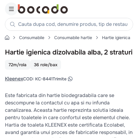
Cauta dupa cod, denumire produs, tip de restaurant, reteta
Consumabile
Consumabile hartie
Hartie igienica
Căutări populare
Hartie igienica dizolvabila alba, 2 straturi
1
.
cartofi
2
.
piept pui
72m/rola
36 role/bax
3
.
pui
Kleenex
COD
:
KC-8441
Trimite
4
.
chifle
5
.
burger
Este fabricata din hartie biodegradabila care se
6
.
coaste
descompune la contactul cu apa si nu infunda
canalizarea. Aceasta hartie reprezinta solutia ideala
7
.
aripi
pentru toaletele in care confortul este elementul cheie.
8
.
ceafa
Hartia de toaleta KLEENEX este certificata Ecolabel,
9
.
croissant
avand garantia unui proces de fabricatie responsabil, in