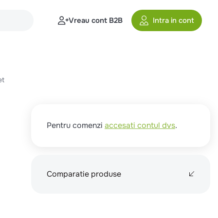
Vreau cont B2B
Intra in cont
et
Pentru comenzi
accesati contul dvs
.
Comparatie produse