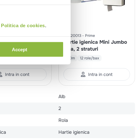
i
Politica de cookies
.
rk
CE020013
Prime
gienica alba, 2
Hartie igienica Mini Jumbo
alba, 2 straturi
Accept
64 role/bax
130m
12 role/bax
Intra in cont
Intra in cont
Alb
2
Rola
ica
Hartie igienica