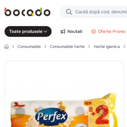
Caută după cod, denumire produs,
Căutări populare
Noutati
Oferte Promo
Toate produsele
1
.
cartofi
Consumabile
Consumabile hartie
Hartie igienica
2
.
piept pui
3
.
pui
4
.
chifle
5
.
burger
6
.
coaste
7
.
aripi
8
.
ceafa
9
.
croissant
10
.
pizza