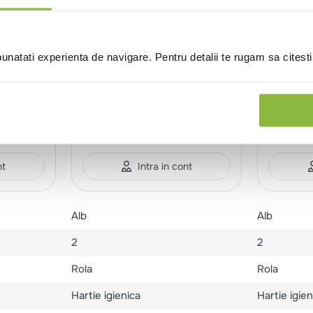
natati experienta de navigare. Pentru detalii te rugam sa citest
CE002020B
Save Plus
110767
To
, 3
Hartie igienica Mini Jumbo
Hartie i
rsica
alba, 2 straturi
straturi
150m
12 role/bax
30m/rola
nt
Intra in cont
Alb
Alb
2
2
Rola
Rola
Hartie igienica
Hartie igien