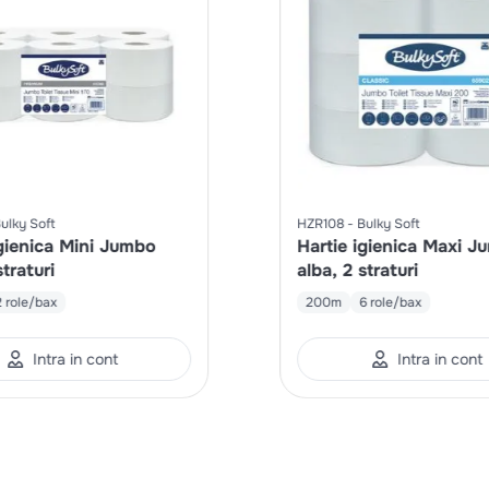
ulky Soft
HZR108
Bulky Soft
igienica Mini Jumbo
Hartie igienica Maxi 
straturi
alba, 2 straturi
2 role/bax
200m
6 role/bax
Intra in cont
Intra in cont