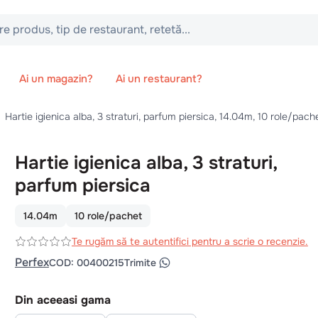
 tip de restaurant, retetă...
Ai un magazin?
Ai un restaurant?
Hartie igienica alba, 3 straturi, parfum piersica, 14.04m, 10 role/pach
Hartie igienica alba, 3 straturi,
parfum piersica
14.04m
10 role/pachet
Te rugăm să te autentifici pentru a scrie o recenzie.
Perfex
COD
:
00400215
Trimite
Din aceeasi gama