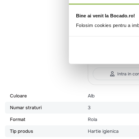
Bine ai venit la Bocado.ro!
Folosim cookies pentru a imbu
00400215
Perfex
Hartie igienica alba
straturi, parfum pie
14.04m
10 role/pachet
Intra in co
Culoare
Alb
Numar straturi
3
Format
Rola
Tip produs
Hartie igienica