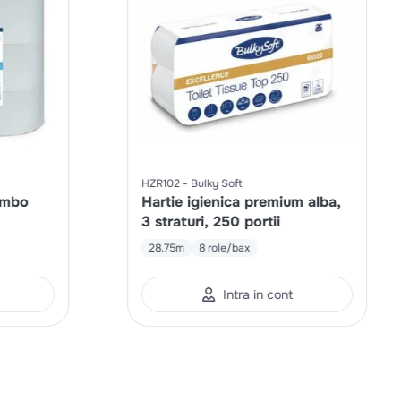
HZR102
Bulky Soft
Jumbo
Hartie igienica premium alba,
3 straturi, 250 portii
28.75m
8 role/bax
Intra in cont