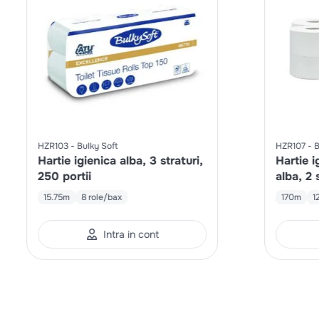
HZR103
Bulky Soft
HZR107
B
Hartie igienica alba, 3 straturi,
Hartie 
250 portii
alba, 2 
15.75m
8 role/bax
170m
1
Intra in cont