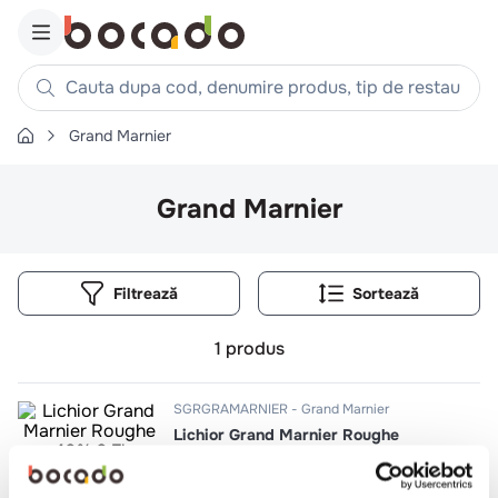
Cauta dupa cod, denumire produs, tip de restaurant, reteta
Grand Marnier
Căutări populare
1
.
cartofi
Grand Marnier
2
.
piept pui
3
.
pui
Filtrează
4
.
chifle
5
.
burger
1
produs
6
.
coaste
7
.
ceafa
SGRGRAMARNIER
Grand Marnier
Lichior Grand Marnier Roughe
8
.
aripi
40%
9
.
croissant
0.7l