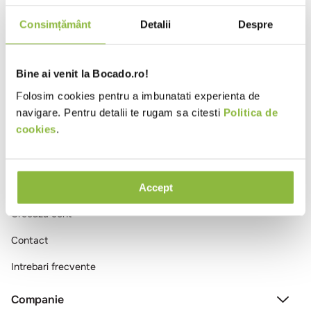
10
.
pizza
Consimțământ
Detalii
Despre
Ai vizualizat toate produsele
Bine ai venit la Bocado.ro!
Folosim cookies pentru a imbunatati experienta de
navigare. Pentru detalii te rugam sa citesti
Politica de
cookies
.
Comenzi si livrare
Accept
Creeaza cont
Contact
Intrebari frecvente
Companie