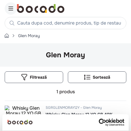
Cauta dupa cod, denumire produs, tip de restaurant, reteta
Glen Moray
Căutări populare
1
.
cartofi
Glen Moray
2
.
piept pui
3
.
pui
Filtrează
4
.
chifle
5
.
burger
1
produs
6
.
coaste
7
.
ceafa
SGRGLENMORAY12Y
Glen Moray
Whisky Glen Moray 12 YO GB 40%
8
.
aripi
9
.
croissant
0.7l