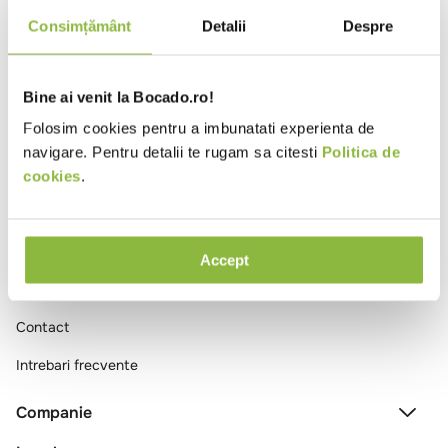
10
.
pizza
Consimțământ
Detalii
Despre
Ai vizualizat toate produsele
Bine ai venit la Bocado.ro!
Folosim cookies pentru a imbunatati experienta de
navigare. Pentru detalii te rugam sa citesti
Politica de
cookies
.
Comenzi si livrare
Accept
Creeaza cont
Contact
Intrebari frecvente
Companie