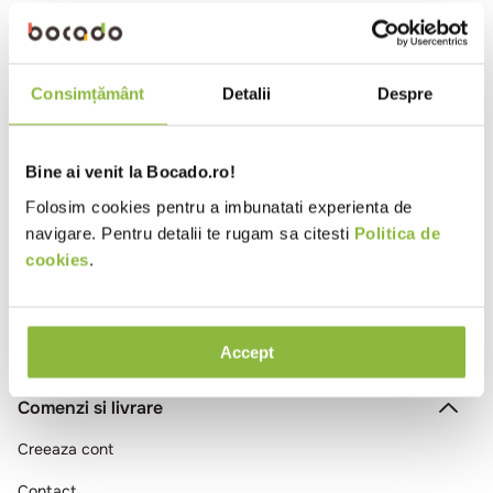
10
.
pizza
SGRGALLIANVAN07
Galliano
Lichior Galliano Vanilla 30%
Consimțământ
Detalii
Despre
0.7l
Bine ai venit la Bocado.ro!
Ai vizualizat toate produsele
Folosim cookies pentru a imbunatati experienta de
navigare. Pentru detalii te rugam sa citesti
Politica de
cookies
.
Accept
Comenzi si livrare
Creeaza cont
Contact