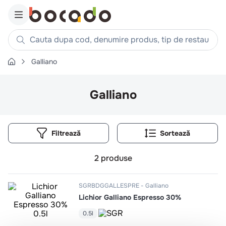
Cauta dupa cod, denumire produs, tip de restaurant, reteta
Galliano
Căutări populare
1
.
cartofi
Galliano
2
.
piept pui
3
.
pui
Filtrează
4
.
chifle
5
.
burger
2
produse
6
.
coaste
7
.
ceafa
SGRBDGGALLESPRE
Galliano
Lichior Galliano Espresso 30%
8
.
aripi
9
.
croissant
0.5l