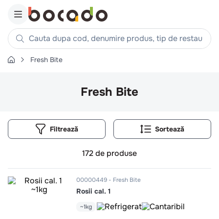
Cauta dupa cod, denumire produs, tip de restaurant, reteta
Fresh Bite
Căutări populare
1
.
cartofi
Fresh Bite
2
.
piept pui
3
.
pui
Filtrează
4
.
chifle
5
.
burger
172
de produse
6
.
coaste
7
.
aripi
00000449
Fresh Bite
Rosii cal. 1
8
.
ceafa
9
.
croissant
~1kg