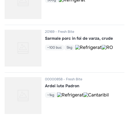
500g
20169
Fresh Bite
Sarmale porc in foi de varza, crude
~100 buc
5kg
00000858
Fresh Bite
Ardei iute Padron
~1kg