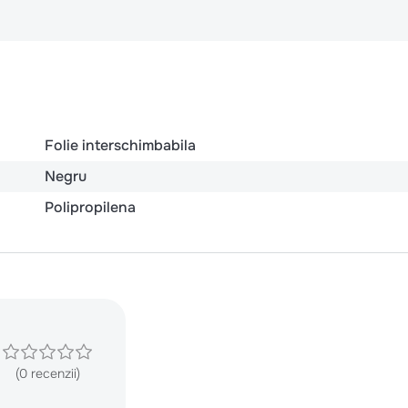
Folie interschimbabila
Negru
Polipropilena
(0 recenzii)