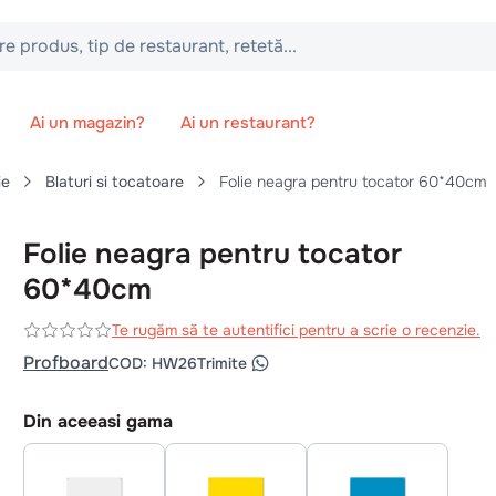
 tip de restaurant, retetă...
Ai un magazin?
Ai un restaurant?
ie
Blaturi si tocatoare
Folie neagra pentru tocator 60*40cm
Folie neagra pentru tocator
60*40cm
Te rugăm să te autentifici pentru a scrie o recenzie.
Profboard
COD
:
HW26
Trimite
Din aceeasi gama