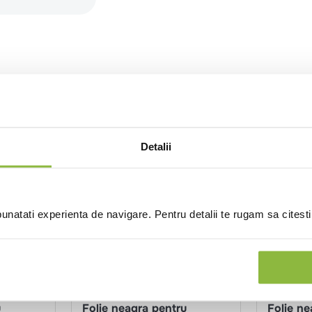
Detalii
natati experienta de navigare. Pentru detalii te rugam sa citest
HW13
Profboard
HW19
Pro
u
Folie neagra pentru
Folie ne