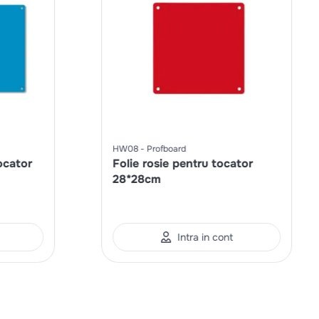
HW08
Profboard
ocator
Folie rosie pentru tocator
28*28cm
Intra in cont