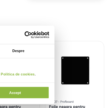
Despre
i
Politica de cookies
.
Accept
fboard
HW07
Profboard
agra pentru
Folie neagra pentru