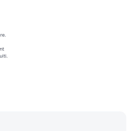
re.
nt
iti.