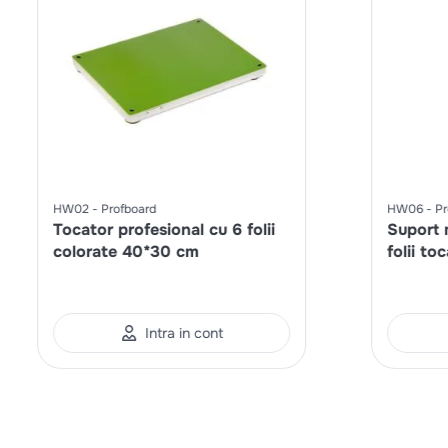
HW02
Profboard
HW06
Pr
Tocator profesional cu 6 folii
Suport 
colorate 40*30 cm
folii t
Intra in cont