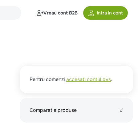
Vreau cont B2B
Intra in cont
Pentru comenzi
accesati contul dvs
.
Comparatie produse