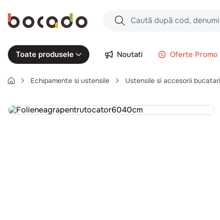
Caută după cod, denumire produs,
Căutări populare
Noutati
Oferte Promo
Toate produsele
1
.
cartofi
Echipamente si ustensile
Ustensile si accesorii bucatar
2
.
piept pui
3
.
pui
4
.
chifle
5
.
burger
6
.
coaste
7
.
ceafa
8
.
aripi
9
.
croissant
10
.
pizza