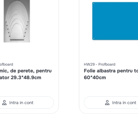
ofboard
HW29
Profboard
mic, de perete, pentru
Folie albastra pentru t
ocator 29.3*48.9cm
60*40cm
Intra in cont
Intra in cont