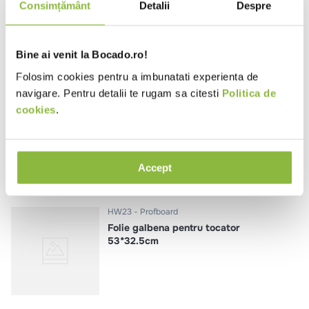
Folie violet pentru tocator
Consimțământ
Detalii
Despre
53*32.5cm
Bine ai venit la Bocado.ro!
Folosim cookies pentru a imbunatati experienta de
navigare. Pentru detalii te rugam sa citesti
Politica de
HW24
Profboard
cookies
.
Folie alba pentru tocator 53*32.5
cm
Accept
HW23
Profboard
Folie galbena pentru tocator
53*32.5cm