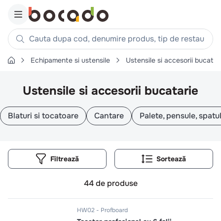
Cauta dupa cod, denumire produs, tip de restaurant, reteta
Echipamente si ustensile
Ustensile si accesorii bucatar
Căutări populare
1
.
cartofi
Ustensile si accesorii bucatarie
2
.
piept pui
3
.
pui
Blaturi si tocatoare
Cantare
Palete, pensule, spatule
4
.
chifle
5
.
burger
Filtrează
6
.
coaste
7
.
ceafa
44
de produse
8
.
aripi
9
.
croissant
HW02
Profboard