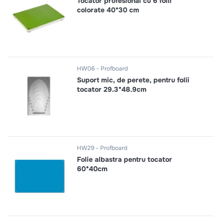
Tocator profesional cu 6 folii
10
.
pizza
colorate 40*30 cm
HW06
Profboard
Suport mic, de perete, pentru folii
tocator 29.3*48.9cm
HW29
Profboard
Folie albastra pentru tocator
60*40cm