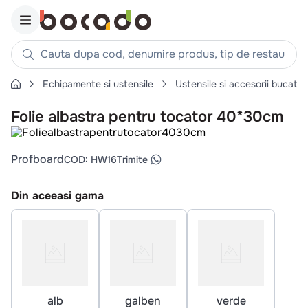
Cauta dupa cod, denumire produs, tip de restaurant, reteta
Echipamente si ustensile
Ustensile si accesorii bucatar
Căutări populare
Folie albastra pentru tocator 40*30cm
1
.
cartofi
2
.
piept pui
Profboard
3
.
pui
COD
:
HW16
Trimite
4
.
chifle
Din aceeasi gama
5
.
burger
6
.
coaste
7
.
ceafa
8
.
aripi
9
.
croissant
alb
galben
verde