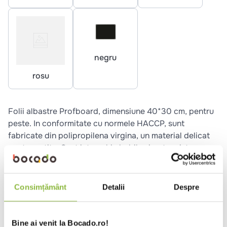
10
.
pizza
negru
rosu
Folii albastre Profboard, dimensiune 40*30 cm, pentru
peste. In conformitate cu normele HACCP, sunt
fabricate din polipropilena virgina, un material delicat
pentru cutite. Sunt interschimbabile si pot rezista
tuturor detergentilor obisnuiti.
Consimțământ
Detalii
Despre
Ai nevoie de ajutor?
Cere informatii suplimentare
Bine ai venit la Bocado.ro!
Raporteaza descriere gresita