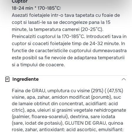
Cuptor
18-24 min * 170-185°C:
Asezati foietajele intr-o tava tapetata cu foaie de
copt si lasati-le sa se decongeleze pana la 15
minute, la temperatura camerei (20-25°C).
Preincalziti cuptorul la 170-185°C. Introduceti tava in
cuptor si coaceti foietajele timp de 24-32 minute. In
functie de caracteristicile cuptorului dumneavoastra
este posibil sa fie nevoie de adaptarea temperaturii
si a timpului de coacere.
Ingrediente
Faina de GRAU, umplutura cu visine (29%) ( (47,5%)
visine, apa, zahar, amidon modificat (porumb), suc
de lamaie obtinut din concentrat, acidifiant: acid
citric), apa, uleiuri si grasimi vegetale nehidrogenate
(palmier, floarea‐soarelui), dextrina, sare iodata
(sare, iodat de potasiu), GLUTEN DE GRAU, quinoa
rosie, zahar, antioxidant: acid ascorbic, emulsifiant: