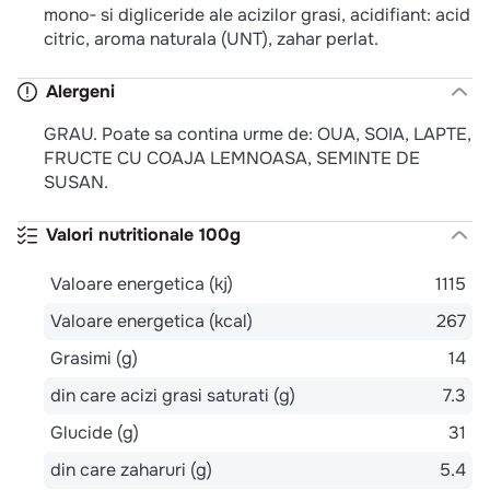
mono‐ si digliceride ale acizilor grasi, acidifiant: acid
citric, aroma naturala (UNT), zahar perlat.
Alergeni
GRAU. Poate sa contina urme de: OUA, SOIA, LAPTE,
FRUCTE CU COAJA LEMNOASA, SEMINTE DE
SUSAN.
Valori nutritionale 100g
Valoare energetica (kj)
1115
Valoare energetica (kcal)
267
Grasimi (g)
14
din care acizi grasi saturati (g)
7.3
Glucide (g)
31
din care zaharuri (g)
5.4