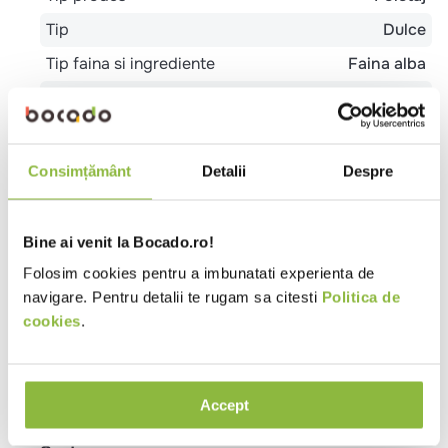
Tip
Dulce
Tip faina si ingrediente
Faina alba
Grad coacere
Pregatit pentru coacere
Temperatura
Congelat
Mod de preparare
Coacere (>15 minute)
Consimțământ
Detalii
Despre
Gramaj portie
Mediu (40-130g)
Lungime (cm)
18 (+- 1)
Bine ai venit la Bocado.ro!
Latime (cm)
10.5 (+- 1)
Folosim cookies pentru a imbunatati experienta de
navigare. Pentru detalii te rugam sa citesti
Politica de
Tip
Cafenea
Patiserie
Unitate de cazare -
cookies
.
local
mic dejun
Proprietati
De post
Accept
Metode de preparare