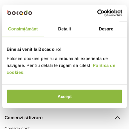
10
.
pizza
FR88RN
Fimar
Friteuza electrica cu robinet, 2
cuve, 2*10l
Consimțământ
Detalii
Despre
Bine ai venit la Bocado.ro!
Folosim cookies pentru a imbunatati experienta de
Ai vizualizat toate produsele
navigare. Pentru detalii te rugam sa citesti
Politica de
cookies
.
Accept
Comenzi si livrare
Creeaza cont