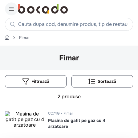
Cauta dupa cod, denumire produs, tip de restaurant, reteta
Fimar
Căutări populare
1
.
cartofi
Fimar
2
.
piept pui
3
.
pui
Filtrează
4
.
chifle
5
.
burger
2
produse
6
.
coaste
7
.
ceafa
CC74G
Fimar
Masina de gatit pe gaz cu 4
8
.
aripi
arzatoare
9
.
croissant