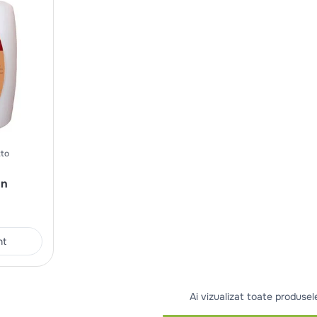
tto
mn
nt
Ai vizualizat toate produsel