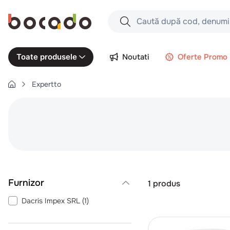
Caută după cod, denumire produs,
Căutări populare
Noutati
Oferte Promo
Toate produsele
1
.
cartofi
Expertto
2
.
piept pui
3
.
pui
4
.
chifle
5
.
burger
6
.
coaste
7
.
ceafa
1
produs
8
.
aripi
Dacris Impex SRL
(
1
)
9
.
croissant
10
.
pizza