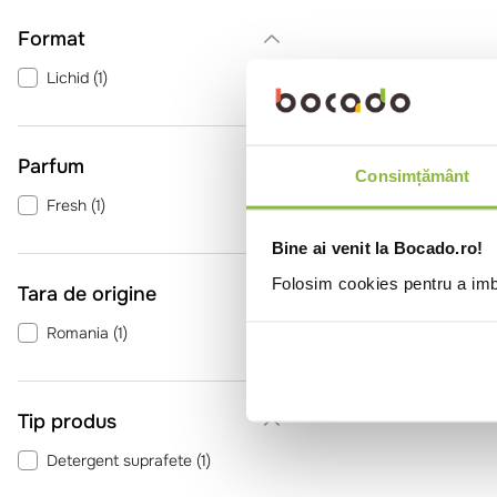
Format
Lichid
(
1
)
Parfum
Consimțământ
Fresh
(
1
)
Bine ai venit la Bocado.ro!
Folosim cookies pentru a imbu
Tara de origine
Romania
(
1
)
Tip produs
Detergent suprafete
(
1
)