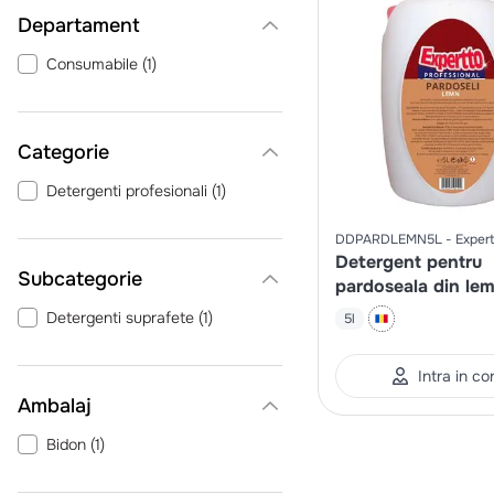
Departament
Consumabile
(
1
)
Categorie
Detergenti profesionali
(
1
)
DDPARDLEMN5L
Exper
Detergent pentru
pardoseala din le
Detergenti suprafete
(
1
)
5l
Intra in co
Ambalaj
Bidon
(
1
)