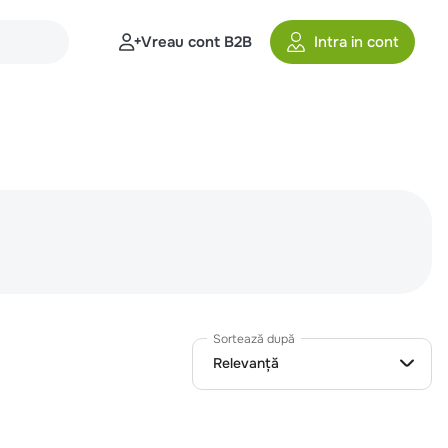
Vreau cont B2B
Intra in cont
Sortează după
Relevanță