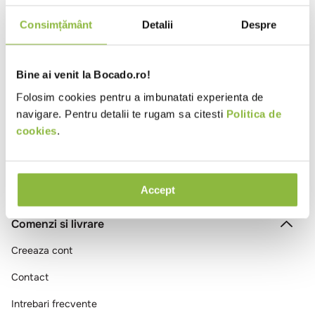
10
.
pizza
Consimțământ
Detalii
Despre
Intra in cont
Bine ai venit la Bocado.ro!
Ai vizualizat toate produsele
Folosim cookies pentru a imbunatati experienta de
navigare. Pentru detalii te rugam sa citesti
Politica de
cookies
.
Accept
Comenzi si livrare
Creeaza cont
Contact
Intrebari frecvente