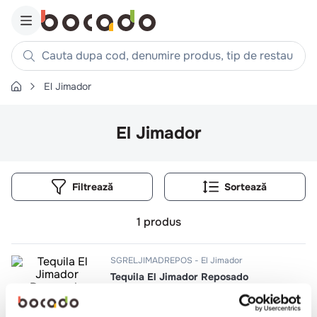
Cauta dupa cod, denumire produs, tip de restaurant, reteta
El Jimador
Căutări populare
1
.
cartofi
El Jimador
2
.
piept pui
3
.
pui
Filtrează
4
.
chifle
5
.
burger
1
produs
6
.
coaste
7
.
ceafa
SGRELJIMADREPOS
El Jimador
Tequila El Jimador Reposado
8
.
aripi
Agave 38%
9
.
croissant
0.7l