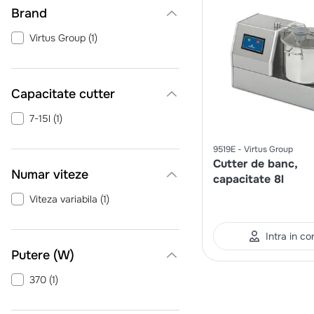
Brand
Virtus Group
(
1
)
Capacitate cutter
7-15l
(
1
)
9519E
Virtus Group
Cutter de banc,
Numar viteze
capacitate 8l
Viteza variabila
(
1
)
Intra in co
Putere (W)
370
(
1
)