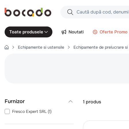
Caută după cod, denumire produs,
Căutări populare
Noutati
Oferte Promo
Toate produsele
1
.
cartofi
Echipamente si ustensile
Echipamente de prelucrare si
2
.
piept pui
3
.
pui
4
.
chifle
5
.
burger
6
.
coaste
7
.
aripi
1
produs
8
.
ceafa
Fresco Expert SRL
(
1
)
9
.
croissant
10
.
pizza