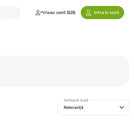
Vreau cont B2B
Intra in cont
Sortează după
Relevanță