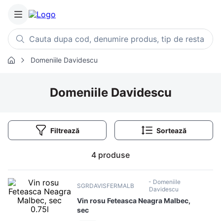
Cauta dupa cod, denumire produs, tip de restaurant, retet
Domeniile Davidescu
Căutări populare
1
.
cartofi
Domeniile Davidescu
2
.
piept pui
3
.
pui
Filtrează
4
.
chifle
5
.
burger
4
produse
6
.
coaste
7
.
ceafa
Domeniile
SGRDAVISFERMALB
Davidescu
8
.
aripi
Vin rosu Feteasca Neagra Malbec,
9
.
croissant
sec