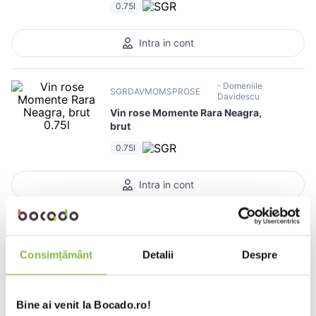
10
.
pizza
0.75l
Intra in cont
Domeniile
SGRDAVMOMSPROSE
Davidescu
Vin rose Momente Rara Neagra,
brut
0.75l
Intra in cont
Domeniile
SGRDAVIDVIORPIN
Davidescu
Vin alb Viorica & Pinot Grigio, sec
Consimțământ
Detalii
Despre
0.75l
Bine ai venit la Bocado.ro!