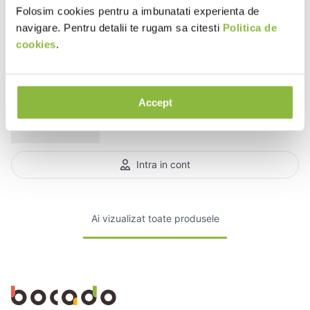
Folosim cookies pentru a imbunatati experienta de
Intra in cont
navigare. Pentru detalii te rugam sa citesti
Politica de
cookies
.
Domeniile
SGRVRDAVIRARN24
Davidescu
Vin rose Rara Neagra, sec
Accept
0.75l
Intra in cont
Ai vizualizat toate produsele