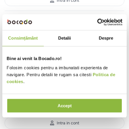
Intra in cont
SGRPROFESORGOLD
Dom' Profesor
Palinca prune 50%
0.7l
Consimțământ
Detalii
Despre
Bine ai venit la Bocado.ro!
Intra in cont
Folosim cookies pentru a imbunatati experienta de
navigare. Pentru detalii te rugam sa citesti
Politica de
SGRPROFALCHYMIA
Dom' Profesor
cookies
.
Rachiu prune 40%
0.7l
Accept
Intra in cont