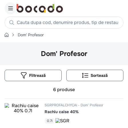
Cauta dupa cod, denumire produs, tip de restaurant, reteta
Dom' Profesor
Căutări populare
1
.
cartofi
Dom' Profesor
2
.
piept pui
3
.
pui
Filtrează
4
.
chifle
5
.
burger
6
produse
6
.
coaste
7
.
ceafa
SGRPROFALCHYCAI
Dom' Profesor
Rachiu caise 40%
8
.
aripi
9
.
croissant
0.7l