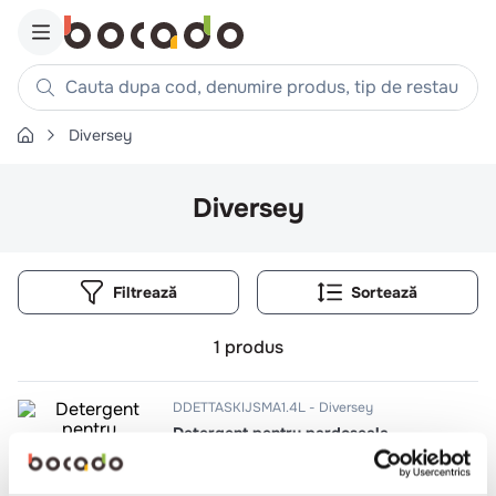
Cauta dupa cod, denumire produs, tip de restaurant, reteta
Diversey
Căutări populare
1
.
cartofi
Diversey
2
.
piept pui
3
.
pui
Filtrează
4
.
chifle
5
.
burger
1
produs
6
.
coaste
7
.
ceafa
DDETTASKIJSMA1.4L
Diversey
Detergent pentru pardoseala
8
.
aripi
9
.
croissant
1.4l