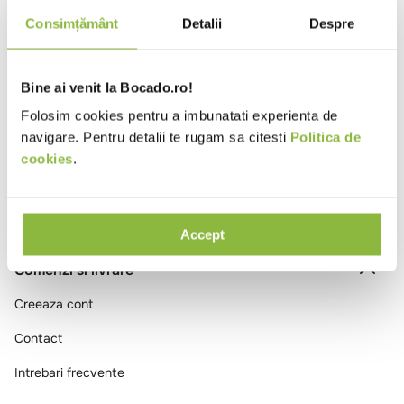
10
.
pizza
Consimțământ
Detalii
Despre
Intra in cont
Bine ai venit la Bocado.ro!
Ai vizualizat toate produsele
Folosim cookies pentru a imbunatati experienta de
navigare. Pentru detalii te rugam sa citesti
Politica de
cookies
.
Accept
Comenzi si livrare
Creeaza cont
Contact
Intrebari frecvente