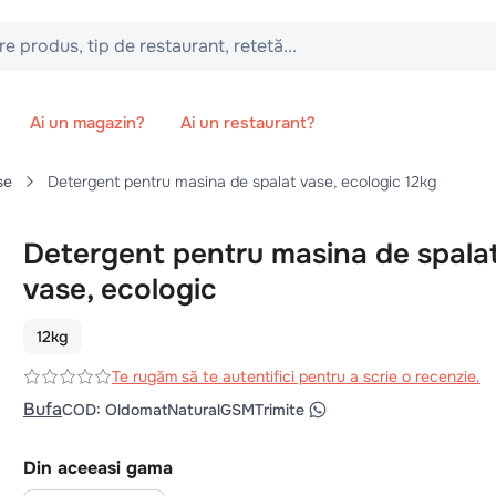
 tip de restaurant, retetă...
Ai un magazin?
Ai un restaurant?
se
Detergent pentru masina de spalat vase, ecologic 12kg
Detergent pentru masina de spala
vase, ecologic
12kg
Te rugăm să te autentifici pentru a scrie o recenzie.
Bufa
COD
:
OldomatNaturalGSM
Trimite
Din aceeasi gama