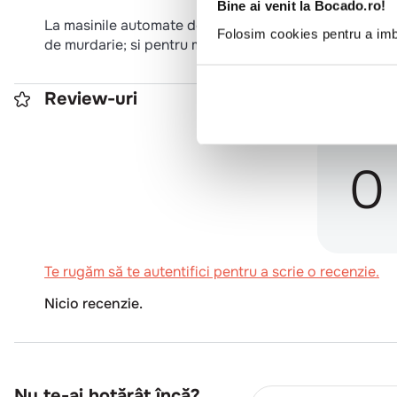
Bine ai venit la Bocado.ro!
La masinile automate de spalat vase, utilizati 1-4 g/l
Folosim cookies pentru a imbu
de murdarie; si pentru masini de spalat vase tip tunel 
Review-uri
0
Te rugăm să te autentifici pentru a scrie o recenzie.
Nicio recenzie.
Nu te-ai hotărât încă?