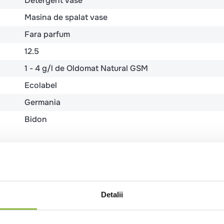
Detergent vase
Masina de spalat vase
Fara parfum
12.5
1 - 4 g/l de Oldomat Natural GSM
Ecolabel
Germania
Bidon
disodic concentratie 5-10%, D-pentoza, oligomerica, alchil
Detalii