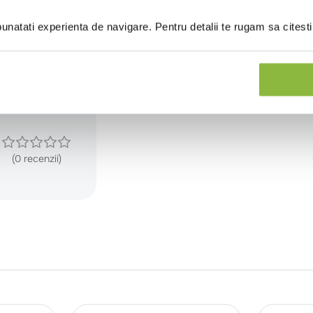
 de Oldomat Natural GSM in functie de duritatea apei si de gr
natati experienta de navigare. Pentru detalii te rugam sa citest
se utilizeaza o concentratie de 0.5 - 1 %
(0 recenzii)