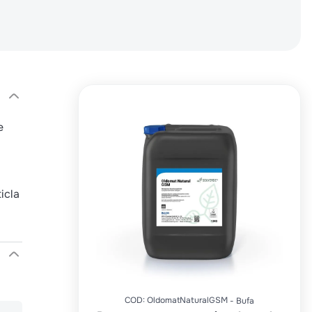
e
icla
COD
:
OldomatNaturalGSM
Bufa