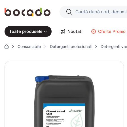
Caută după cod, denumire produs,
Căutări populare
Noutati
Oferte Promo
Toate produsele
1
.
cartofi
Consumabile
Detergenti profesionali
Detergenti va
2
.
piept pui
3
.
pui
4
.
chifle
5
.
burger
6
.
coaste
7
.
ceafa
8
.
aripi
9
.
croissant
10
.
pizza