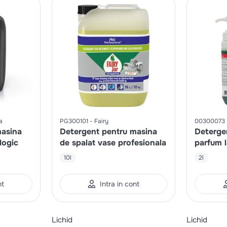
a
PG300101
Fairy
00300073
masina
Detergent pentru masina
Deterge
logic
de spalat vase profesionala
parfum 
10l
2l
nt
Intra in cont
Lichid
Lichid