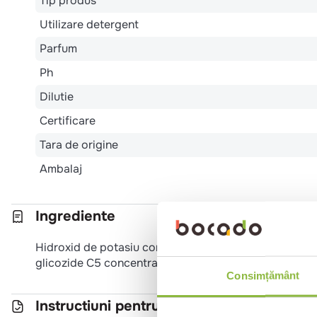
Tip produs
Utilizare detergent
Parfum
Ph
Dilutie
Certificare
Tara de origine
Ambalaj
Ingrediente
Hidroxid de potasiu concentratie 10-16%, metasilicat 
glicozide C5 concentratie 1-10%, fara VOC.
Consimțământ
Instructiuni pentru utilizare