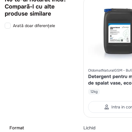
Compară-l cu alte
produse similare
Arată doar diferențele
OldomatNaturalGSM
Buf
Detergent pentru 
de spalat vase, eco
12kg
Intra in co
Format
Lichid