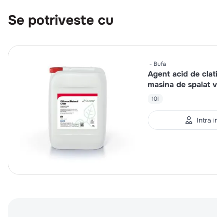
Se potriveste cu
Bufa
Agent acid de clat
masina de spalat v
10l
Intra 