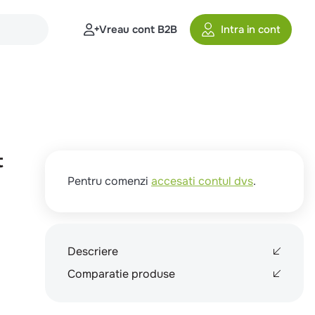
Vreau cont B2B
Intra in cont
t
Pentru comenzi
accesati contul dvs
.
Descriere
Comparatie produse