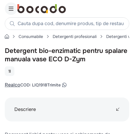
Cauta dupa cod, denumire produs, tip de restaurant, reteta
Consumabile
Detergenti profesionali
Detergenti va
Căutări populare
Detergent bio-enzimatic pentru spalare
1
.
cartofi
manuala vase ECO D-Zym
2
.
piept pui
3
.
pui
1l
4
.
chifle
Realco
COD
:
LIQ1918
Trimite
5
.
burger
6
.
coaste
7
.
ceafa
Descriere
8
.
aripi
9
.
croissant