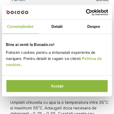
Efect
Degresant
Ph
7-8
Certificare
Ecocert
Consimțământ
Detalii
Despre
Ambalaj
Bidon
Bine ai venit la Bocado.ro!
Ingrediente
Folosim cookies pentru a imbunatati experienta de
Surfactanti anionici, surfactanti neionici, surfactanti
navigare. Pentru detalii te rugam sa citesti
Politica de
amfoteri, alcooli, solventi, sare, enzime, benzoat de
cookies
.
sodiu, parfumuri, LIMONEN, CITRAL, sechestrant,
regulator de aciditate, clorura de calciu,
denaturant, apa.
Accept
Instructiuni pentru utilizare
Umpleti chiuveta cu apa la o temperatura intre 35°C
si maximum 55°C. Adaugati doza necesara de
detergent - 0.2% - 0.3%. Curatati vasele sau