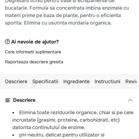
Degresant lichid pentru vase si echipamente de
10
.
pizza
bucatarie. Formula sa concentrata imbina enzimele cu
materii prime pe baza de plante, pentru o eficienta
sporita. Elimina cu usurinta murdaria organica.
Ai nevoie de ajutor?
Cere informatii suplimentare
Raporteaza descriere gresita
Descriere
Specificatii
Ingrediente
Instructiuni
Revie
Descriere
Elimina toate reziduurile organice, chiar si pe cele
incrustate (grasimi, proteine, carbohidrati, etc)
datorita continutului de enzime.
pH-neutru, delicat pentru utilizator si