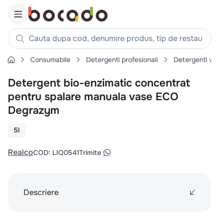
Cauta dupa cod, denumire produs, tip de restaurant, reteta
Consumabile
Detergenti profesionali
Detergenti va
Căutări populare
Detergent bio-enzimatic concentrat
1
.
cartofi
pentru spalare manuala vase ECO
2
.
piept pui
Degrazym
3
.
pui
4
.
chifle
5l
5
.
burger
Realco
COD
:
LIQ0541
Trimite
6
.
coaste
7
.
aripi
8
.
ceafa
Descriere
9
.
croissant