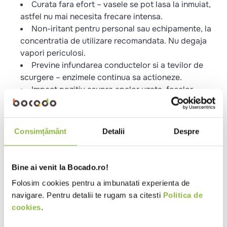
Curata fara efort – vasele se pot lasa la inmuiat,
astfel nu mai necesita frecare intensa.
Non-iritant pentru personal sau echipamente, la
concentratia de utilizare recomandata. Nu degaja
vapori periculosi.
Previne infundarea conductelor si a tevilor de
scurgere – enzimele continua sa actioneze.
Impact pozitiv asupra apelor uzate, foselor
septice, sau separatoarelor de grasimi.
Rata de biodegradare > 96 % in 28 de zile (OCDE
302B).
Consimțământ
Detalii
Despre
Testat sub control dermatologic*. * de catre
Eurosafe, in concordanta cu Directiva 2000/33/CE
(Anexa 1 Capitolul B.40 privind iritarea pielii) si liniile
Bine ai venit la Bocado.ro!
directoare OECD Nr. 439.
Folosim cookies pentru a imbunatati experienta de
navigare. Pentru detalii te rugam sa citesti
Politica de
Specificatii
cookies
.
Format
Lichid