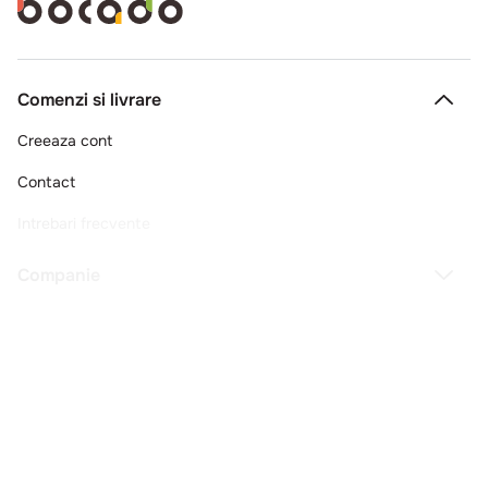
Comenzi si livrare
Creeaza cont
Contact
Intrebari frecvente
Companie
Legal
Copyright © 2025 - Macromex SRL
RO
Powered by