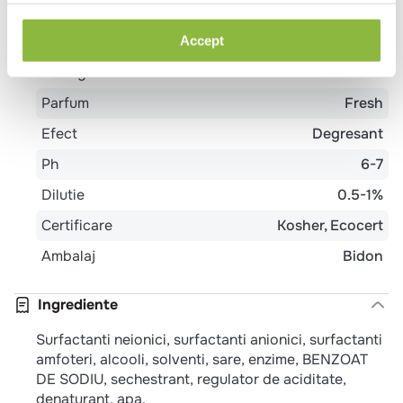
Tip produs
Detergent vase
Accept
Utilizare
Multi-suprafete
Spalat vase
detergent
manual
Parfum
Fresh
Efect
Degresant
Ph
6-7
Dilutie
0.5-1%
Certificare
Kosher
Ecocert
Ambalaj
Bidon
Ingrediente
Surfactanti neionici, surfactanti anionici, surfactanti
amfoteri, alcooli, solventi, sare, enzime, BENZOAT
DE SODIU, sechestrant, regulator de aciditate,
denaturant, apa.