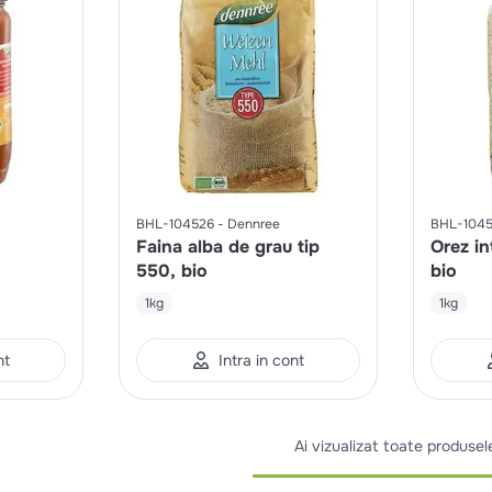
BHL-104526
Dennree
BHL-1045
Faina alba de grau tip
Orez in
550, bio
bio
1kg
1kg
nt
Intra in cont
Ai vizualizat toate produsel