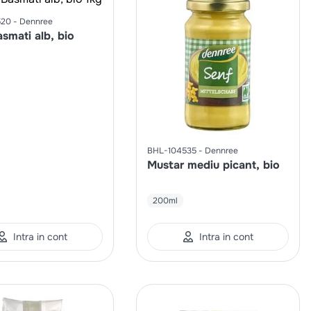
520
Dennree
smati alb, bio
BHL-104535
Dennree
Mustar mediu picant, bio
200ml
Intra in cont
Intra in cont