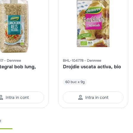
17
Dennree
BHL-104778
Dennree
tegral bob lung,
Drojdie uscata activa, bio
60 buc x 9g
Intra in cont
Intra in cont
e