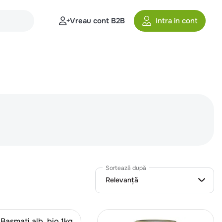
Vreau cont B2B
Intra in cont
Sortează după
Relevanță