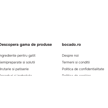
Descopera gama de produse
bocado.ro
Ingrediente pentru gatit
Despre noi
Semipreparate si solutii
Termeni si conditii
Brutarie si patiserie
Politica de confidentialitate
Deserturi si inghetata
Politica de cookies
Promotii active
Integritate Macromex