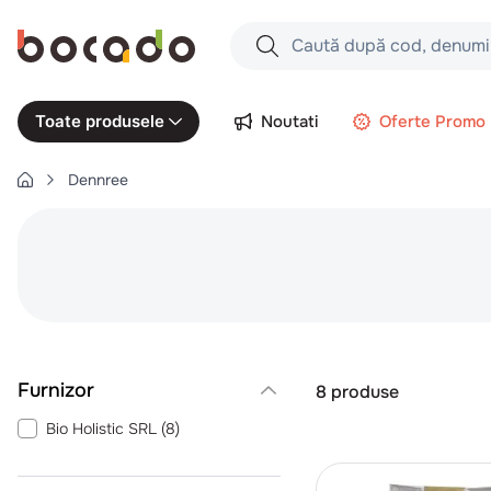
Caută după cod, denumire produs,
Căutări populare
Noutati
Oferte Promo
Toate produsele
1
.
cartofi
Dennree
2
.
piept pui
3
.
pui
4
.
chifle
5
.
burger
6
.
coaste
7
.
aripi
8
produse
8
.
ceafa
Bio Holistic SRL
(
8
)
9
.
croissant
10
.
pizza