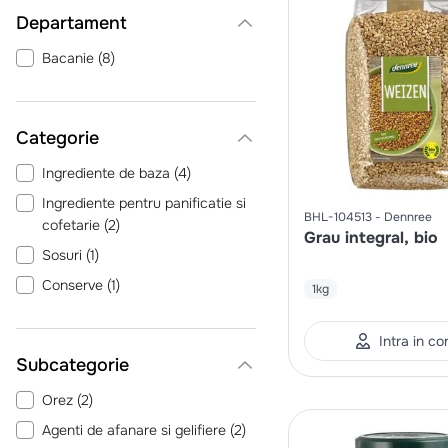
Departament
Bacanie
(
8
)
Categorie
Ingrediente de baza
(
4
)
Ingrediente pentru panificatie si
BHL-104513
Dennree
cofetarie
(
2
)
Grau integral, bio
Sosuri
(
1
)
Conserve
(
1
)
1kg
Intra in co
Orez
(
2
)
Agenti de afanare si gelifiere
(
2
)