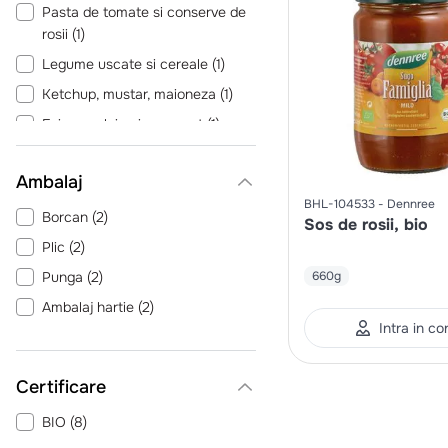
Pasta de tomate si conserve de
rosii
(
1
)
Legume uscate si cereale
(
1
)
Ketchup, mustar, maioneza
(
1
)
Faina, malai, gris, pesmet
(
1
)
Ambalaj
BHL-104533
Dennree
Borcan
(
2
)
Sos de rosii, bio
Plic
(
2
)
Punga
(
2
)
660g
Ambalaj hartie
(
2
)
Intra in co
Certificare
BIO
(
8
)