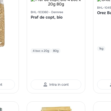
BHL-104
BHL-103360
Dennree
Orez Ba
Praf de copt, bio
1kg
4 buc x 20g
80g
nt
Intra in cont