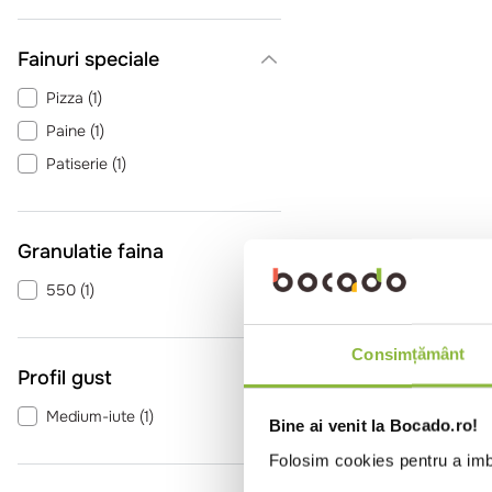
Fainuri speciale
Pizza
(
1
)
Paine
(
1
)
Patiserie
(
1
)
Granulatie faina
550
(
1
)
Consimțământ
Profil gust
Medium-iute
(
1
)
Bine ai venit la Bocado.ro!
Folosim cookies pentru a imbu