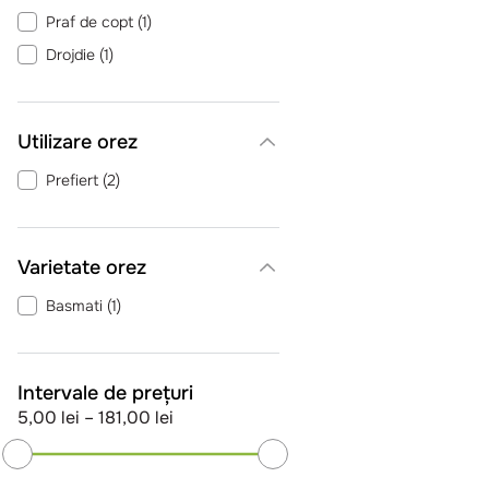
Praf de copt
(
1
)
Drojdie
(
1
)
Utilizare orez
Prefiert
(
2
)
Varietate orez
Basmati
(
1
)
Intervale de prețuri
5,00 lei
–
181,00 lei