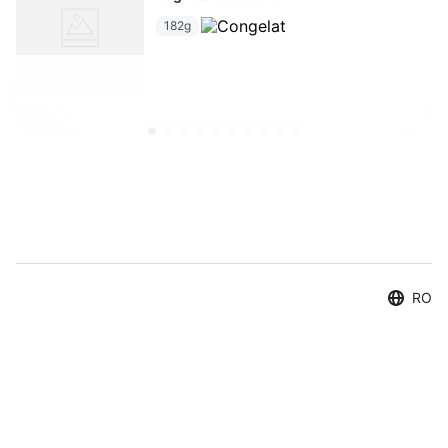
182g
RO