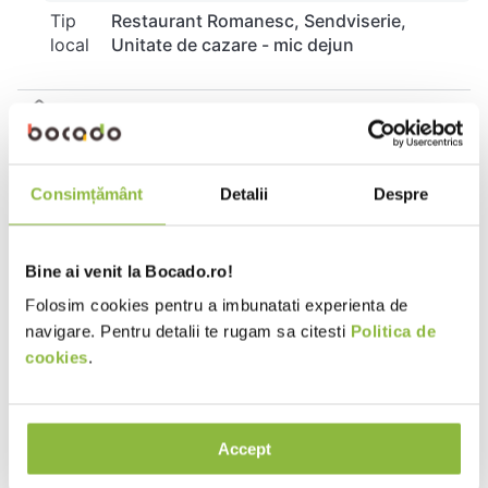
Tip
Restaurant Romanesc
Sendviserie
local
Unitate de cazare - mic dejun
Cuptor
6-8 min * 200°C:
Consimțământ
Detalii
Despre
Asezati demibaghetele intr-o tava tapetata cu foaie
de copt si lasati-le sa se decongeleze 20-30
minute, la temperatura camerei. Preincalziti
Bine ai venit la Bocado.ro!
cuptorul la 200°C. Introduceti tava in cuptor si
coaceti demibaghetele timp de 6-8 minute. In
Folosim cookies pentru a imbunatati experienta de
functie de caracteristicile cuptorului
navigare. Pentru detalii te rugam sa citesti
Politica de
dumneavoastra este posibil sa fie nevoie de
cookies
.
adaptarea temperaturii si a timpului de coacere.
Accept
Faina de GRAU, apa, faina de SECARA (6.9%), sare