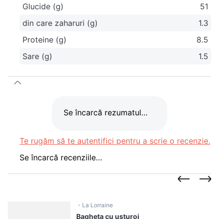
Glucide (g)
51
din care zaharuri (g)
1.3
Proteine (g)
8.5
Sare (g)
1.5
Se încarcă rezumatul…
Te rugăm să te autentifici pentru a scrie o recenzie.
Se încarcă recenziile…
La Lorraine
Bagheta cu usturoi