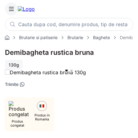
Cauta dupa cod, denumire produs, tip de restaurant, retet
Brutarie si patiserie
Brutarie
Baghete
Demibagh
Căutări populare
Demibagheta rustica bruna
1
.
cartofi
2
.
piept pui
130g
3
.
pui
4
.
chifle
Trimite
5
.
burger
6
.
coaste
7
.
aripi
Produs in
Romania
8
.
ceafa
Produs
congelat
9
.
croissant