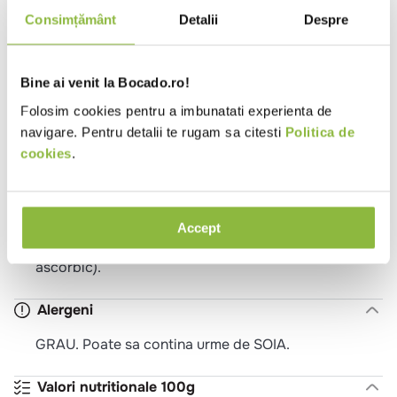
7-10 min * 210°C:
Consimțământ
Detalii
Despre
Asezati demibaghetele intr-o tava tapetata cu foaie
de copt si lasati-le sa se decongeleze 20 minute, la
temperatura camerei. Preincalziti cuptorul la 210°C.
Bine ai venit la Bocado.ro!
Introduceti tava in cuptor si coaceti demibaghetele
timp de 7-10 minute. In functie de caracteristicile
Folosim cookies pentru a imbunatati experienta de
cuptorului dumneavoastra este posibil sa fie nevoie
navigare. Pentru detalii te rugam sa citesti
Politica de
de adaptarea temperaturii si a timpului de coacere.
cookies
.
Ingrediente
Faina de GRAU, apa, drojdie, sare iodata (sare, iodat
Accept
de potasiu), GLUTEN (GRAU), antioxidant (acid
ascorbic).
Alergeni
GRAU. Poate sa contina urme de SOIA.
Valori nutritionale 100g