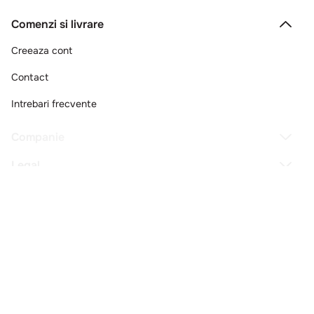
Comenzi si livrare
Creeaza cont
Contact
Intrebari frecvente
Companie
Legal
Copyright © 2025 - Macromex SRL
RO
Powered by