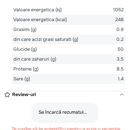
Valoare energetica (kj)
1052
Valoare energetica (kcal)
248
Grasimi (g)
0.9
din care acizi grasi saturati (g)
0.2
Glucide (g)
50
din care zaharuri (g)
3.5
Proteine (g)
8.5
Sare (g)
1.4
Review-uri
Se încarcă rezumatul…
Te rugăm să te autentifici pentru a scrie o recenzie.