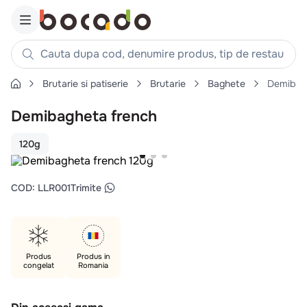
Cauta dupa cod, denumire produs, tip de restaurant, reteta
Brutarie si patiserie
Brutarie
Baghete
Demibagh
Căutări populare
Demibagheta french
1
.
cartofi
2
.
piept pui
120g
3
.
pui
4
.
chifle
COD
:
LLR001
Trimite
5
.
burger
6
.
coaste
7
.
ceafa
Produs
Produs in
congelat
Romania
8
.
aripi
9
.
croissant