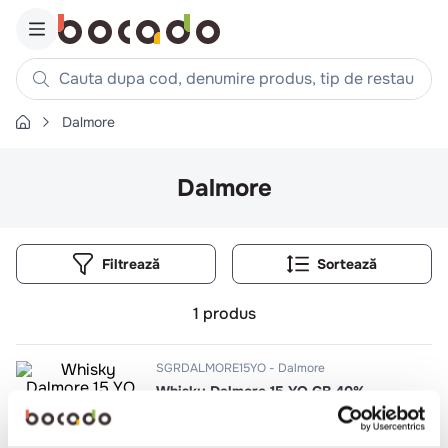
Cauta dupa cod, denumire produs, tip de restaurant, reteta
Dalmore
Căutări populare
1
.
cartofi
Dalmore
2
.
piept pui
3
.
pui
Filtrează
4
.
chifle
5
.
burger
1
produs
6
.
coaste
7
.
ceafa
SGRDALMORE15YO
Dalmore
Whisky Dalmore 15 YO GB 40%
8
.
aripi
9
.
croissant
0.7l