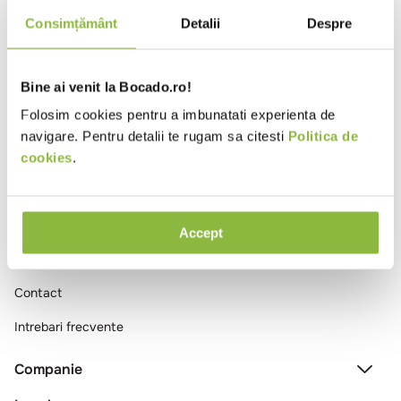
10
.
pizza
Consimțământ
Detalii
Despre
Ai vizualizat toate produsele
Bine ai venit la Bocado.ro!
Folosim cookies pentru a imbunatati experienta de
navigare. Pentru detalii te rugam sa citesti
Politica de
cookies
.
Comenzi si livrare
Accept
Creeaza cont
Contact
Intrebari frecvente
Companie