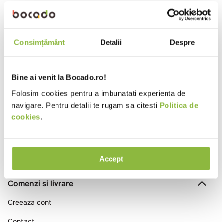
10
.
pizza
SGR78079
D'ora
Apa plata Gold & Silver
Consimțământ
Detalii
Despre
730ml
bax*6 buc
Bine ai venit la Bocado.ro!
Ai vizualizat toate produsele
Folosim cookies pentru a imbunatati experienta de
navigare. Pentru detalii te rugam sa citesti
Politica de
cookies
.
Accept
Comenzi si livrare
Creeaza cont
Contact