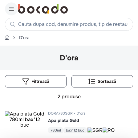
Cauta dupa cod, denumire produs, tip de restaurant, reteta
D'ora
Căutări populare
1
.
cartofi
D'ora
2
.
piept pui
3
.
pui
Filtrează
4
.
chifle
5
.
burger
2
produse
6
.
coaste
7
.
ceafa
DORA780SGR
D'ora
Apa plata Gold
8
.
aripi
9
.
croissant
780ml
bax*12 buc