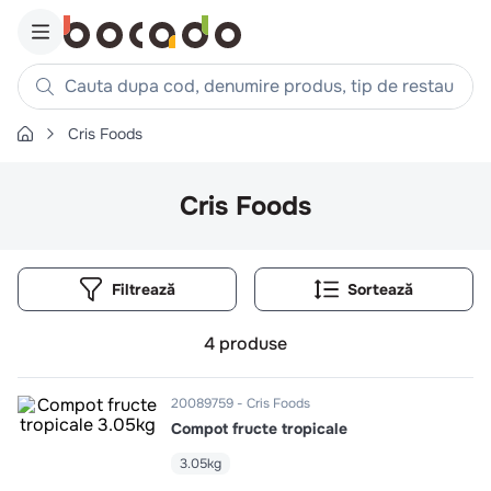
Cauta dupa cod, denumire produs, tip de restaurant, reteta
Cris Foods
Căutări populare
1
.
cartofi
Cris Foods
2
.
piept pui
3
.
pui
Filtrează
4
.
chifle
5
.
burger
4
produse
6
.
coaste
7
.
ceafa
20089759
Cris Foods
Compot fructe tropicale
8
.
aripi
9
.
croissant
3.05kg