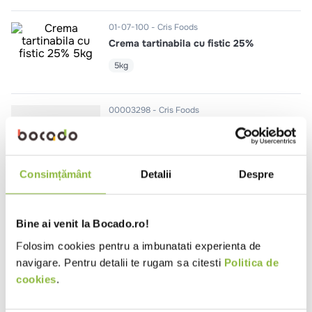
10
.
pizza
01-07-100
Cris Foods
Crema tartinabila cu fistic 25%
5kg
00003298
Cris Foods
Fistic crud, decojit
1kg
Consimțământ
Detalii
Despre
Bine ai venit la Bocado.ro!
01-14-100
Cris Foods
Glazura ciocolata neagra
Folosim cookies pentru a imbunatati experienta de
navigare. Pentru detalii te rugam sa citesti
Politica de
1kg
cookies
.